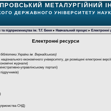
ІПРОВСЬКИЙ МЕТАЛУРГІЙНИЙ І
КОГО ДЕРЖАВНОГО УНІВЕРСИТЕТУ НАУК
та підприємництва ім. Т.Г. Беня
▸
Навчальний процес
▸
Електронні 
Електронні ресурси
бібліотеки України ім. Вернадського)
го національного економічного університету, де розміщені електронні верс
економічні журнали)
дміністративно-управлінському порталі)
 підручників)
)
ідприємства СНД)