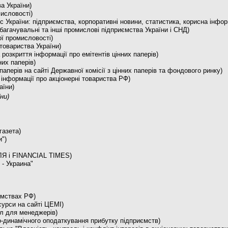
а України)
исловості)
с України: підприємства, корпоративні новини, статистика, корисна інфор
багачувальні та інші промислові підприємства України і СНД)
ої промисловості)
 товариства України)
розкриття інформації про емітентів цінних паперів)
нних паперів)
х паперів на сайті Державної комісії з цінних паперів та фондового ринку)
 інформації про акціонерні товариства РФ)
аїни)
ни)
газета)
и")
ЕЛЯ і FINANCIAL TIMES)
 - Украина"
иємствах РФ)
есурси на сайті ЦЕМІ)
ал для менеджерів)
вно-динамічного оподаткування прибутку підприємств)