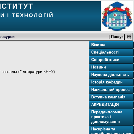
НСТИТУТ
И І ТЕХНОЛОГІЙ
| ※
ресурси
| Пошук
Візитка
Спеціальності
Співробітники
Новини
ії навчальної літератури КНЕУ)
Наукова діяльність
Історія кафедри
Навчальний процес
Вступна кампанія
АКРЕДИТАЦІЯ
Переддипломна
практика і
дипломування
Наскрізна та
виробнича практика