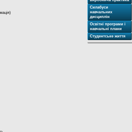
Cилабуси
навчальних
мація)
дисциплін
Освітнi програми і
навчальні плани
Студентське життя