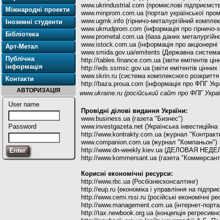
www.ukrindustrial.com (промислові підприємств
Міжнародні проекти
www.minprom.com.ua (портал української пром
www.ugmk.info (гірничо-металургійний комплек
Іноземні студенти
www.ukrrudprom.com (інформація про гірничо-з
Бібліотека
www.prometal.com.ua (база даних металургійн
www.istock.com.ua (iнформацiя про акціонерні
Арт-Метал
www.smida.gov.ua/emitents (Державна система 
Публічна
http://tables.finance.com.ua (звіти емітентів ці
інформація
http://eds.ssmsc.gov.ua (звіти емітентів цінни
www.skrin.ru (система комплексного розкриття
Контакти
http://baza.proua.com (інформація про ФПГ Укр
АВТОРИЗАЦІЯ
www.ukraine.ru (російський сайт про ФПГ Украї
User name
Провідні ділові видання України:
www.business.ua (газета "Бизнес")
www.investgazeta.net (Українська інвестиційна 
Password
http://www.kontrakty.com.ua (журнал "Контракт
www.companion.com.ua (журнал "Компаньон")
http://www.dn-weekly.kiev.ua (ДЕЛОВАЯ НЕД
http://www.kommersant.ua (газета "Коммерсант
Корисні економічні ресурси:
http://www.rbc.ua (Росбізнесконсалтинг)
http://eup.ru (економіка і управління на підпр
http://www.cemi.rssi.ru (російські економічні р
http://www.management.com.ua (інтернет-порт
http://tax.newbook.org.ua (концепція регреси