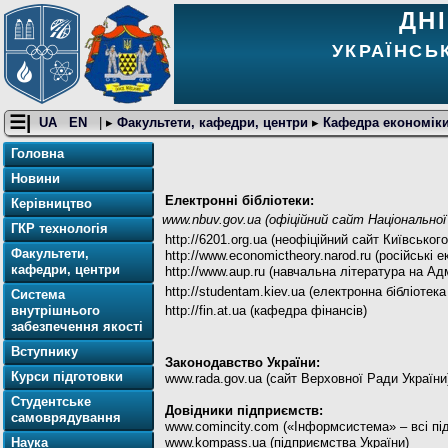
ДН
УКРАЇНСЬ
☰|
UA
EN
| ▸
Факультети, кафедри, центри
▸
Кафедра економіки 
Головна
Новини
Електронні бібліотеки:
Керівництво
www.nbuv.gov.ua (офіційний сайт Національної 
ГКР технологія
http://6201.org.ua (неофіційний сайт Київсько
Факультети,
http://www.economictheory.narod.ru (російські 
кафедри, центри
http://www.aup.ru (навчальна література на А
http://studentam.kiev.ua (електронна бібліотека
Система
внутрішнього
http://fin.at.ua (кафедра фінансів)
забезпечення якості
Вступнику
Законодавство України:
Курси підготовки
www.rada.gov.ua (сайт Верховної Ради України
Студентське
Довідники підприємств:
самоврядування
www.comincity.com («Інформсистема» – всі п
www.kompass.ua (підприємства України)
Наука