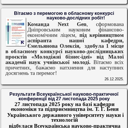
Вітаємо з перемогою в обласному конкурсі
науково-дослідних робіт!
Команда Next Gen
, сформована
Дніпровським науковим фінансово-
економічним ліцеєм,
під керівництвом
аспіранта нашої кафедри,
Ємельянова Олексія,
здобула 1 місце
в обласному конкурсі науково-дослідницьких
проєктів «Молодіжні бізнес-ідеї» від Малої
академії наук учнівської молоді.
Вітаємо всіх
причетних, бажаємо натхнення для наступних
досягнень та перемог!
26.12.2025.
Результати Всеукраїнської науково-практичної
конференції від 27 листопада 2025 року
27 листопада 2025 року на базі кафедри
економіки та підприємництва ім. Т. Г. Беня
Українського державного університету науки і
технологій
відбулася Всеукраїнська науково-практична