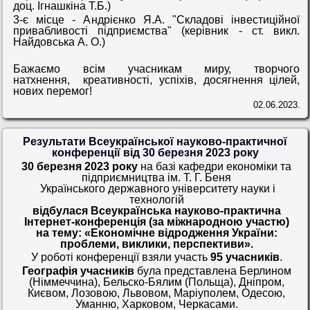
доц. Ігнашкіна Т.Б.)
3-є місце - Андрієнко Я.А. "Складові інвестиційної
привабливості підприємства" (керівник - ст. викл.
Найдовська А. О.)
Бажаємо всім учасникам миру, творчого
натхнення, креативності, успіхів, досягнення цілей,
нових перемог!
02.06.2023.
Результати Всеукраїнської науково-практичної
конференції від 30 березня 2023 року
30 березня 2023 року
на базі кафедри економіки та
підприємництва
ім. Т. Г. Беня
Українського державного університету науки і
технологій
відбулася Всеукраїнська науково-практична
Інтернет-конференція (за міжнародною участю)
на тему: «Економічне відродження України:
проблеми, виклики, перспективи».
У роботі конференції взяли участь
95 учасників
.
Географія учасників
була представлена Берлином
(Німмеччина), Бельско-Бялим (Польща), Дніпром,
Києвом, Лозовою, Львовом, Маріуполем, Одесою,
Уманню, Харковом, Черкасами.