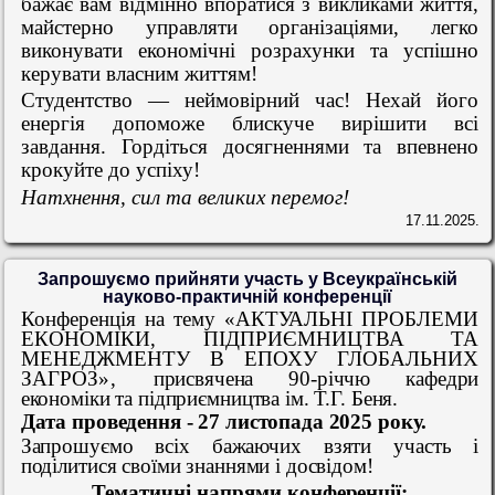
бажає вам
відмінно
впоратися з викликами життя,
майстерно управляти
організаціями,
легко
виконувати
економічні розрахунки
та
успішно
керувати власним життям
!
Студентство —
неймовірний час!
Нехай його
енергія
допоможе
блискуче
вирішити всі
завдання.
Гордіться
досягненнями та
впевнено
крокуйте до успіху!
Натхнення, сил та великих перемог!
17.11.2025.
Запрошуємо прийняти участь у Всеукраїнській
науково-практичній конференції
Конференція на тему
«
АКТУАЛЬНІ ПРОБЛЕМИ
ЕКОНОМІКИ, ПІДПРИЄМНИЦТВА ТА
МЕНЕДЖМЕНТУ В ЕПОХУ ГЛОБАЛЬНИХ
ЗАГРОЗ
»,
присвячена 90-річчю кафедри
економіки та підприємництва ім. Т.Г. Беня.
Дата проведення - 27 листопада 2025 року.
Запрошуємо всіх бажаючих взяти участь і
поділитися своїми знаннями і досвідом!
Тематичні напрями
конференції: