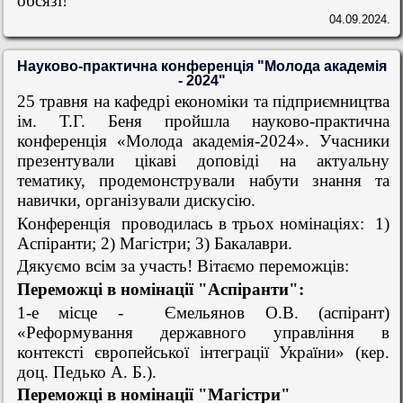
обсязі!
04.09.2024.
Науково-практична конференція "Молода академія
- 2024"
25 травня на кафедрі економіки та підприємництва
ім. Т.Г. Беня пройшла науково-практична
конференція «Молода академія-2024». Учасники
презентували цікаві доповіді на актуальну
тематику, продемонстрували набути знання та
навички, організували дискусію.
Конференція проводилась в трьох номінаціях: 1)
Аспіранти; 2) Магістри; 3) Бакалаври.
Дякуємо всім за участь! Вітаємо переможців:
Переможці в номінації "Аспіранти":
1-е місце - Ємельянов О.В. (аспірант)
«Реформування державного управління в
контексті європейської інтеграції України» (кер.
доц. Педько А. Б.).
Переможці в номінації "Магістри"