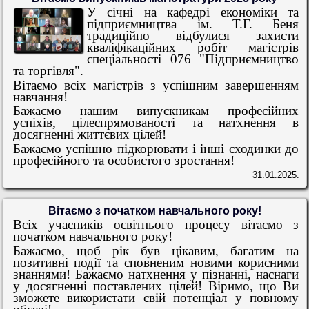
У січні на кафедрі економіки та
підприємництва ім. Т.Г. Беня
традиційно відбулися захисти
кваліфікаційних робіт магістрів
спеціальності 076 "Підприємництво
та торгівля".
Вітаємо всіх магістрів з успішним завершенням
навчання!
Бажаємо нашим випускникам професійних
успіхів, цілеспрямованості та натхнення в
досягненні життєвих цілей!
Бажаємо успішно підкорювати і інші сходинки до
професійного та особистого зростання!
31.01.2025.
Вітаємо з початком навчального року!
Всіх учасників освітнього процесу вітаємо з
початком навчального року!
Бажаємо, щоб рік був цікавим, багатим на
позитивні події та сповненим новими корисними
знаннями! Бажаємо натхнення у пізнанні, наснаги
у досягненні поставлених цілей! Віримо, що Ви
зможете використати свій потенціал у повному