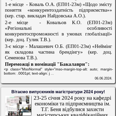
1-е місце - Коваль О.А. (ЕП01-23м) «Щодо змісту
поняття «конкурентоздатність підприємства»»
(кер. стар. викладач Найдовська А.О.).
2-е місце - Ковальов К.О. (ЕП01-23м)
«Регіональні особливості
конкурентоспроможності в умовах глобалізації»
(кер. доц. Гулик Т.В.).
3-є місце - Малашевич О.Б. (ЕП01-23м) «Неймінг
як складова частина брендінгу» (кер. доц.
Семенова Т.В.).
Переможці в номінації "Бакалаври":
<p class="MsoNormal" style="mso-margin-top-alt: auto; margin-
bottom: .0001pt; text-align: j ...
06.06.2024.
Вітаємо випускників магістратури 2024 року!
23-25 січня 2024 року на кафедрі
економіки та підприємництва ім.
Т.Г. Беня відбулися захисти
магістерських кваліфікаційних