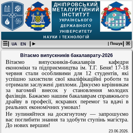
ДНІПРОВСЬКИЙ
МЕТАЛУРГІЙНИЙ
ІНСТИТУТ
УКРАЇНСЬКОГО
ДЕРЖАВНОГО
УНІВЕРСИТЕТУ
НАУКИ І ТЕХНОЛОГІЙ
☰|
| ▸
| ※
| Пошук
UA
EN
Вітаємо випускників бакалаврату-2026
Вітаємо випускників-бакалаврів кафедри
економіки та підприємництва ім. Т.Г. Беня! 17-18
червня стали особливими для 12 студентів, які
успішно захистили свої кваліфікаційні роботи та
отримали заслужені дипломи. Дякуємо керівникам
за вагомий внесок у становлення молодих
фахівців. Бажаємо нашим бакалаврам справжнього
драйву в професії, яскравих перемог та вдачі в
реальних економічних умовах!
Не зупиняйтеся на досягнутому — запрошуємо
вас поглибити знання та здобути ступінь магістра.
До нових вершин!
23.06.2026.