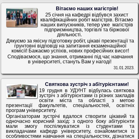
Вітаємо наших магістрів!
25 січня на кафедрі відбувся захист
кваліфікаційних робіт магістрів. Вітаємо
наших випускників, тепер уже магістрів
підприємництва, торгівлі та біржової
діяльності.
Дякуємо за якісну підготовку робіт, цікаві презентації та
грунтовні відповіді на запитання екзаменаційної
комісії! Бажаємо успіхів, нових професійних висот!
Сподіваємося, що знання, отриманні під час навчання
в університеті, стануть Вам у нагоді!
31.01.2023.
Cвяткова зустріч з абітурієнтами!
19 грудня в УДУНТ відбулась святкова
зустріч з абітурієнтами із різних закладів
освіти міста та області з метою
презентації факультетів, спеціальностей, освітніх
програм університету.
Організаторам зустрічі вдалося створити цікавий та
одночасно корисний захід: з одного боку абітурієнти
мали змогу поспілкуватися із студентами та
викладачами кафедр університету, ознайомитися із
особливостями навчання на спеціальностях, дізнатися