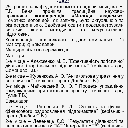
- 2023"
25 травня на кафедрі економіки та підприємництва ім.
Т.Г. Беня пройшла традиційна науково-
практична
конференція «Молода академія»
.
Тематика доповідей, як завжди, була актуальною та
різносторонньою. Здобувачі освіти продемонстрували
високий рівень методичної та комунікативної
підготовки.
Конференція проводилась в двох номінаціях: 1)
Магістри; 2) Бакалаври.
Ми щиро вітаємо переможців:
Магістри:
1-е місце – Алєксєєнко М. В. "Ефективність логістичної
діяльності торгівельного підприємства" (керівник - доц.
Семенова Т.В.)
2-е місце – Журенкова А. О. "Антикризове управління у
воєнний час" (керівник - проф. Довбня С.Б.)
3-є місце - Чайковський О. Ю. " Процеси управління
комунікаціями при виконанні проекту" (керівник - доц.
Гулик Т.В.)
Бакалаври:
1-е місце – Роговська К. Л. "Сутність та функції
фінансового оздоровлення підприємства" (керівник -
проф. Довбня С.Б.)
2-е місце – Левенець Д.О. "Результати діяльності та
перспективи розвитку ПАТ "Інтерпайп НТЗ" (керівник -