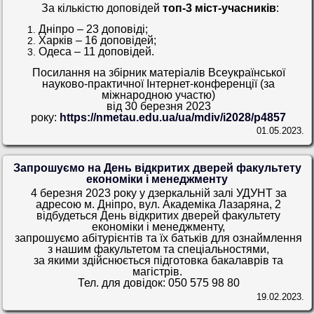
За кількістю доповідей
топ-3 міст-учасників
:
Дніпро – 23 доповіді;
Харків – 16 доповідей;
Одеса – 11 доповідей.
Посилання на збірник матеріалів Всеукраїнської
науково-практичної Інтернет-конференції (за
міжнародною участю)
від 30 березня 2023
року:
https://nmetau.edu.ua/ua/mdiv/i2028/p4857
01.05.2023.
Запрошуємо на День відкритих дверей факультету
економіки і менеджменту
4 березня 2023 року у дзеркальній залі УДУНТ за
адресою м. Дніпро, вул. Академіка Лазаряна, 2
відбудеться День відкритих дверей факультету
економіки і менеджменту,
запрошуємо абітурієнтів та їх батьків для ознаймлення
з нашим факультетом та спеціальностями,
за якими здійснюється підготовка бакалаврів та
магістрів.
Тел. для довідок: 050 575 98 80
19.02.2023.