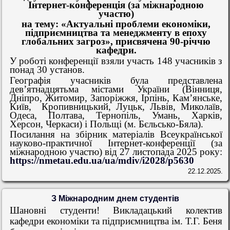
Інтернет-конференція (за міжнародною
участю)
на тему: «Актуальні проблеми економіки,
підприємництва та менеджменту в епоху
глобальних загроз», присвячена 90-річчю
кафедри.
У роботі конференції взяли участь 148 учасників з
понад 30 установ.
Географія учасників була представлена
дев’ятнадцятьма містами України (Вінниця,
Дніпро, Житомир, Запоріжжя, Ірпінь, Кам’янське,
Київ,
Кропивницький, Луцьк, Львів, Миколаїв,
Одеса, Полтава, Тернопіль, Умань, Харків,
Херсон, Черкаси) і Польщі (
м. Бєльсько-Бяла
).
Посилання на збірник матеріалів Всеукраїнської
науково-практичної Інтернет-конференції (за
міжнародною участю)
від 27 листопада 2025 року:
https://nmetau.edu.ua/ua/mdiv/i2028/p5630
22.12.2025.
З Міжнародним днем студентів
Шановні студенти!
Викладацький колектив
кафедри
економіки та підприємництва ім. Т.Г. Беня