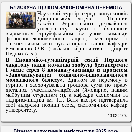
БЛИСКУЧА І ЦІЛКОМ ЗАКОНОМІРНА ПЕРЕМОГА
Науковий турнір серед випускників
Дніпровських ліцеїв – Перший
хакатон Українського державного
університету науки і технологій
відзначився тріумфальним виступом команди
фінансово-економічного ліцею, ментором і
натхненником якої був аспірант нашої кафедри
Ємельянов О.В. (загальне керівництво – доцент
Педько А.Б.).
В Економіко-гуманітарній секції Першого
хакатону наша команда здобула беззаперечне
I місце серед 8 команд-учасників із проєктом
«Започаткування соціально-відповідального
молодіжного бізнесу».
Диплом за перемогу в
турнірі і заохочувальна грошова сума по праву
дістались учасникам-ліцеїстам (ймовірно, нашим
майбутнім студентам :)), а кафедра економіки та
підприємництва ім. Т.Г. Беня вкотре підтвердила
свої лідерські позиції серед економічних кафедр
університету.
19.02.2025.
Вітаємо випускників магістратури 2025 року