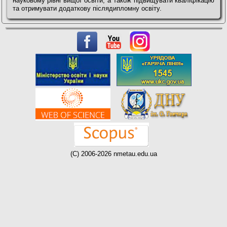
науковому рівні вищої освіти, а також підвищувати кваліфікацію
та отримувати додаткову післядипломну освіту.
(C) 2006-2026 nmetau.edu.ua