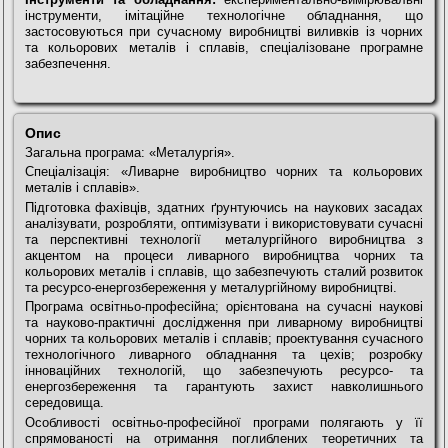
інструменти, імітаційне технологічне обладнання, що
застосовуються при сучасному виробництві виливків із чорних
та кольорових металів і сплавів, спеціалізоване програмне
забезпечення.
Опис
Загальна програма: «Металургія».
Спеціалізація: «Ливарне виробництво чорних та кольорових
металів і сплавів».
Підготовка фахівців, здатних ґрунтуючись на наукових засадах
аналізувати, розробляти, оптимізувати і використовувати сучасні
та перспективні технології металургійного виробництва з
акцентом на процеси ливарного виробництва чорних та
кольорових металів і сплавів, що забезпечують сталий розвиток
та ресурсо-енергозбереження у металургійному виробництві.
Програма освітньо-професійна; орієнтована на сучасні наукові
та науково-практичні дослідження при ливарному виробництві
чорних та кольорових металів і сплавів; проектування сучасного
технологічного ливарного обладнання та цехів; розробку
інноваційних технологій, що забезпечують ресурсо- та
енергозбереження та гарантують захист навколишнього
середовища.
Особливості освітньо-професійної програми полягають у її
спрямованості на отримання поглиблених теоретичних та