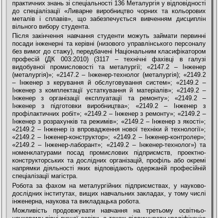
практичних знань зі спеціальності 136 Металургія у відповідності
до спеціалізації «Ливарне виробництво чорних та кольорових
металів і сплавів», що забезпечується вивченням дисциплін
вільного вибору студента.
Після закінчення навчання студенти можуть займати первинні
посади інженерні та керівні (низового управлінського персоналу
без вимог до стажу), передбачені Національним класифікатором
професій (ДК 003:2010) (3117 – технічні фахівці в галузі
видобувної промисловості та металургії; «2147.2 – Інженер
(металургія)»; «2147.2 – Інженер-технолог (металургія); «2149.2
– Інженер з керування й обслуговування систем»; «2149.2 –
Інженер з комплектації устаткування й матеріалів»; «2149.2 –
Інженер з організації експлуатації та ремонту»; «2149.2 –
Інженер з підготовки виробництва»; «2149.2 – Інженер з
профілактичних робіт»; «2149.2 – Інженер з ремонту»; «2149.2 –
Інженер з розрахунків та режимів»; «2149.2 – Інженер з якості»;
«2149.2 – Інженер із впровадження нової техніки й технології»;
«2149.2 – Інженер-конструктор»; «2149.2 – Інженер-контролер»;
«2149.2 – Інженер-лаборант»; «2149.2 – Інженер-технолог») та
номенклатурами посад промислових підприємств, проектно-
конструкторських та дослідних організацій, профіль або окремі
напрямки діяльності яких відповідають одержаній професійній
спеціалізації магістра.
Робота за фахом на металургійних підприємствах, у науково-
дослідних інститутах, вищих навчальних закладах, у тому числі
інженерна, наукова та викладацька робота.
Можливість продовжувати навчання на третьому освітньо-