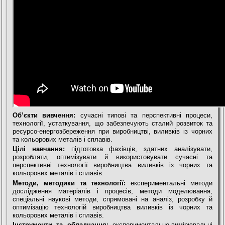
Об’єкти вивчення:
сучасні типові та перспективні процеси,
технології, устаткування, що забезпечують сталий розвиток та
ресурсо-енергозбереження при виробництві, виливків із чорних
та кольорових металів і сплавів.
Цілі навчання:
підготовка фахівців, здатних аналізувати,
розробляти, оптимізувати й використовувати сучасні та
перспективні технології виробництва виливків із чорних та
кольорових металів і сплавів.
Методи, методики та технології:
експериментальні методи
дослідження матеріалів і процесів, методи моделювання,
спеціальні наукові методи, спрямовані на аналіз, розробку й
оптимізацію технологій виробництва виливків із чорних та
кольорових металів і сплавів.
Інструменти та обладнання:
експериментально-вимірювальні