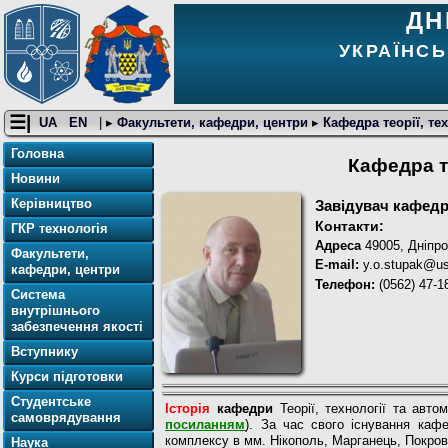
ДН
УКРАЇНСЬ
☰|
UA
EN
| ▸
Факультети, кафедри, центри
▸
Кафедра теорії, тех
Головна
Кафедра те
Новини
Керівництво
Завідувач кафед
Контакти:
ГКР технологія
Адреса
49005, Дніпро
Факультети,
E-mail:
y.o.stupak@us
кафедри, центри
Телефон:
(0562) 47-1
Система
внутрішнього
забезпечення якості
Вступнику
Курси підготовки
Студентське
Історія
кафедри
Теорії, технології та авто
самоврядування
посиланням
). За час свого існування каф
комплексу в мм. Нікополь, Марганець, Покров,
Наука