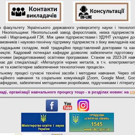
го факультету Українського державного університету науки і техноло
 Нікопольщини: Нікопольський завод феросплавів, низка підприємств т
ський і Марганецький ГЗК. Між цими підприємствами і УДУНТ укладені д
амовників і науково-технічну підтримку підприємств з боку викладачів к
ладацьким складом, який традиційно представлений докторами та канд
ництві. Кадровий потенціал кафедри дозволяє забезпечити підготовку
діючими (акредитованими) освітніми програмами. Станом на 2023-24 на
ає дві спеціалізації: «Металургія чорних металів, в т.ч. електромета
ня та комп'ютерне забезпечення технологічних процесів».
ьному процесі сучасні технічні засоби і методики навчання. Через об
ійного навчання та соціальних комунікацій (Zoom, Google Meet, Goog
кафедрою, забезпечені методичними розробками, підручниками і літерат
ді, організації навчального процесу тощо -
в розділах новин:
на
ст