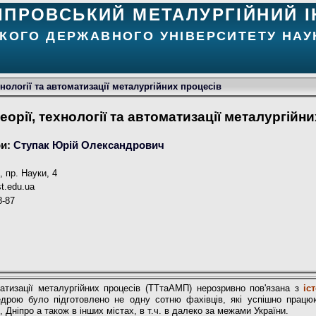
ІПРОВСЬКИЙ МЕТАЛУРГІЙНИЙ І
КОГО ДЕРЖАВНОГО УНІВЕРСИТЕТУ НАУК
нології та автоматизації металургійних процесів
орії, технології та автоматизації металургійн
ри:
Ступак Юрій Олександрович
, пр. Науки, 4
t.edu.ua
8-87
матизації металургійних процесів (ТТтаАМП) нерозривно пов'язана з
іс
едрою було підготовлено не одну сотню фахівців, які успішно працюю
 Дніпро а також в інших містах, в т.ч. в далеко за межами України.