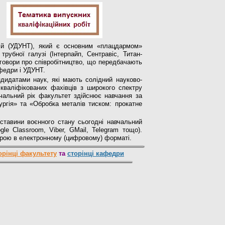
гій (УДУНТ), який є основним «плацдармом»
рубної галузі (Інтерпайп, Сентравіс, Титан-
оговори про співробітництво, що передбачають
афедри і УДУНТ.
идатами наук, які мають солідний науково-
 кваліфікованих фахівців з широкого спектру
вчальний рік факультет здійснює навчання за
лургія» та «Обробка металів тиском: прокатне
ставини воєнного стану сьогодні навчальний
le Classroom, Viber, GMail, Telegram тощо).
урою в електронному (цифровому) форматі.
орінці факультету
та
сторінці кафедри