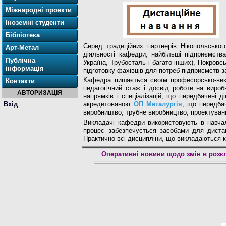
Міжнародні проекти
Іноземні студенти
Бібліотека
Серед традиційних партнерів Нікопольсько
Арт-Метал
діяльності кафедри, найбільші підприємства
Публічна
Україна, Трубосталь і багато інших), Покров
інформація
підготовку фахівців для потреб підприємств-з
Кафедра пишається своїм професорсько-вик
Контакти
педагогічний стаж і досвід роботи на вироб
АВТОРИЗАЦІЯ
напрямків і спеціалізацій, що передбачені 
Вхід
акредитованою
ОП Металургія
, що передбач
виробництво; трубне виробництво; проектуван
Викладачі кафедри використовують в навчал
процес забезпечується засобами для дистанц
Практично всі дисципліни, що викладаються 
Оперативні новини щодо змін в розкла