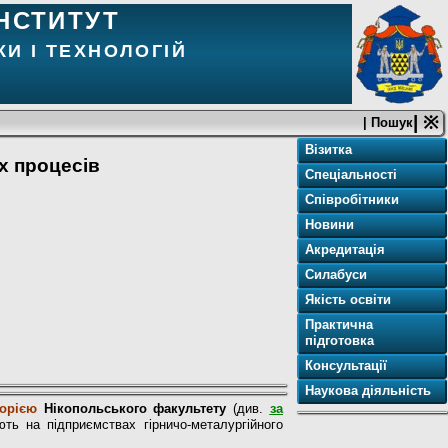
НСТИТУТ
И І ТЕХНОЛОГІЙ
| ※
| Пошук
Візитка
их процесів
Спеціальності
Співробітники
Новини
Акредитація
Силабуси
Якість освіти
Практична
підготовка
Консультації
Наукова діяльність
торією
Нікопольського факультету
(див.
за
ть на підприємствах гірничо-металургійного