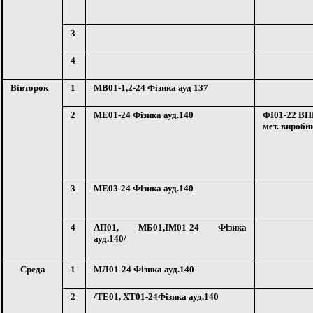
3
4
Вівторок
1
МВ01-1,2-24 Фізика ауд 137
2
МЕ01-24 Фізика ауд.140
ФІ01-22 ВП
мет. виробн
3
МЕ03-24 Фізика ауд.140
4
АП01, МБ01,ІМ01-24 Фізика
ауд.140/
Среда
1
МЛ0
1
-24 Фізика ауд.140
2
/ТЕ01, ХТ01
-24
Фізика ауд.140