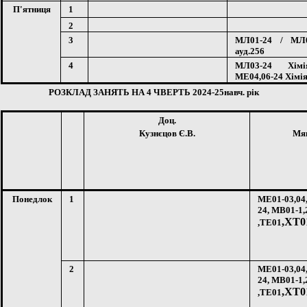
П'ятниця
1
2
3
МЛ01-24 / МЛ0
ауд.256
4
МЛ03-24 Хімі
МЕ04,06-24 Хімія
РОЗКЛАД ЗАНЯТЬ НА
4
ЧВЕРТЬ 202
4
-2
5
навч. рік
Доц.
Кузнєцов Є.В.
Мян
Понедлок
1
МЕ01-03,04
24, МВ01-1,
,ХТ0
,ТЕ01
2
МЕ01-03,04
24, МВ01-1,
,ХТ0
,ТЕ01