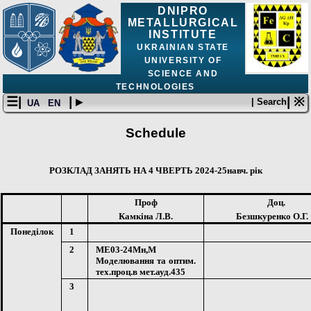
DNIPRO
METALLURGICAL
INSTITUTE
UKRAINIAN STATE
UNIVERSITY OF
SCIENCE AND
TECHNOLOGIES
☰|
| ▸
| ※
| Search
UA
EN
Schedule
РОЗКЛАД ЗАНЯТЬ НА
4
ЧВЕРТЬ 202
4
-
25
навч. рік
Проф
Доц.
Камкіна Л.В.
Безшкуренко О.Г.
Понеділок
1
2
МЕ03-
2
4Мн,М
Моделювання та оптим.
тех.проц.в мет.ауд.435
3