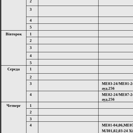
2
3
4
5
Вів
тор
о
к
1
2
3
4
5
С
е
реда
1
2
3
МЕ03-24/МЕ01
ауд.256
4
МЕ02-24/МЕ07
ауд.256
Четверг
1
2
3
4
МЕ01-04,06,МЕ07
МЛ01,02,03-24 Хі