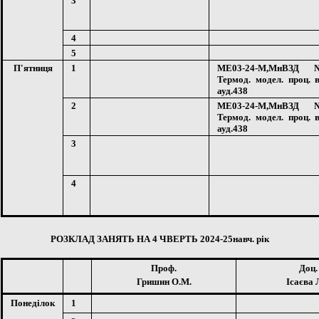
3
4
5
П'ятниц
я
1
МЕ03-24-М,Мн
ВЗД
Термод. модел. проц. в
ауд.438
2
МЕ03-24-М,Мн
ВЗД
Термод. модел. проц. в
ауд.438
3
4
РОЗКЛАД ЗАНЯТЬ НА
4
ЧВЕРТЬ 202
4
-2
5
навч. рік
Проф.
Доц.
Гришин О.М.
Ісаєва 
Понеділок
1