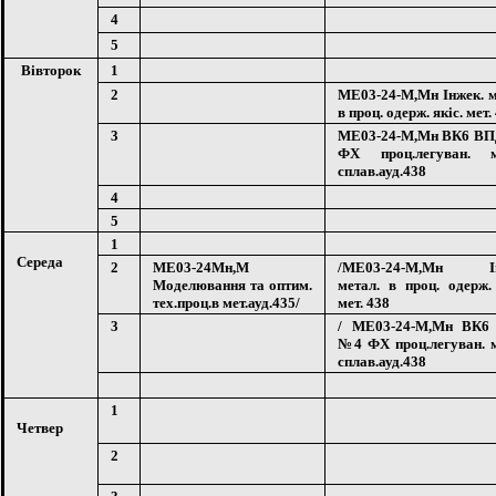
4
5
Вівторок
1
2
МЕ03-24-М,Мн Інжек. м
в проц. одерж. якіс. мет.
3
МЕ03-24-М,Мн ВК6 В
ФХ проц.легуван. м
сплав.ауд.438
4
5
1
Середа
2
МЕ03-24Мн,М
/
МЕ03-24-М,Мн Ін
Моделювання та оптим.
метал. в проц. одерж. 
тех.проц.в мет.ауд.435/
мет. 438
3
/ МЕ03-24-М,Мн ВК6
№4 ФХ проц.легуван. м
сплав.ауд.438
1
Четвер
2