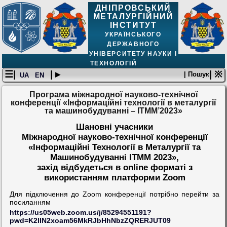
ДНІПРОВСЬКИЙ
МЕТАЛУРГІЙНИЙ
ІНСТИТУТ
УКРАЇНСЬКОГО
ДЕРЖАВНОГО
УНІВЕРСИТЕТУ НАУКИ І
ТЕХНОЛОГІЙ
☰|
| ▸
| ※
| Пошук
UA
EN
Програма міжнародної науково-технічної
конференції «Інформаційні технології в металургії
та машинобудуванні – ІТММ’2023»
Шановні учасники
Міжнародної науково-технічної конференції
«Інформаційні Технології в Металургії та
Машинобудуванні ІТММ 2023»,
захід відбудеться в online форматі з
використанням платформи Zoom
Для підключення до Zoom конференції потрібно перейти за
посиланням
https://us05web.zoom.us/j/85294551191?
pwd=K2lIN2xoam56MkRJbHhNbzZQRERJUT09