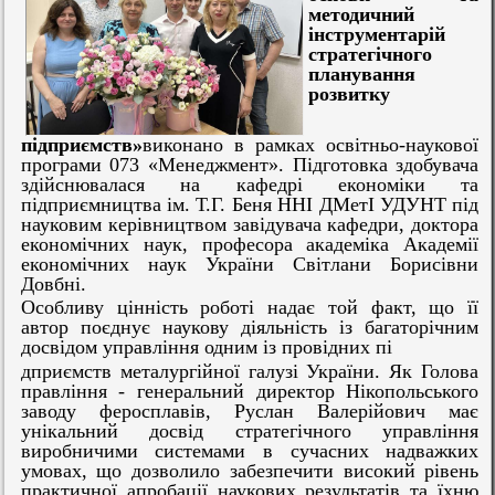
методичний
інструментарій
стратегічного
планування
розвитку
підприємств»
виконано в рамках освітньо-наукової
програми 073 «Менеджмент». Підготовка здобувача
здійснювалася на кафедрі економіки та
підприємництва ім. Т.Г. Беня ННІ ДМетІ УДУНТ під
науковим керівництвом завідувача кафедри, доктора
економічних наук, професора академіка Академії
економічних наук України Світлани Борисівни
Довбні.
Особливу цінність роботі надає той факт, що її
автор поєднує наукову діяльність із багаторічним
досвідом управління одним із провідних пі
дприємств металургійної галузі України. Як Голова
правління - генеральний директор Нікопольського
заводу феросплавів, Руслан Валерійович має
унікальний досвід стратегічного управління
виробничими системами в сучасних надважких
умовах, що дозволило забезпечити високий рівень
практичної апробації наукових результатів та їхню