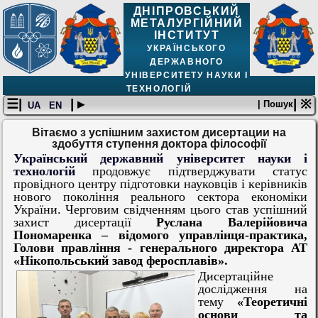
ДНІПРОВСЬКИЙ
МЕТАЛУРГІЙНИЙ
ІНСТИТУТ
УКРАЇНСЬКОГО
ДЕРЖАВНОГО
УНІВЕРСИТЕТУ НАУКИ І
ТЕХНОЛОГІЙ
☰|
| ▸
| ※
| Пошук
UA
EN
Вітаємо з успішним захистом дисертации на
здобуття ступення доктора філософії
Український державний університет науки і
технологій
продовжує підтверджувати статус
провідного центру підготовки науковців і керівників
нового покоління реального сектора економіки
України. Черговим свідченням цього став успішний
захист дисертації
Руслана Валерійовича
Пономаренка – відомого управлінця-практика,
Голови правління - генерального директора АТ
«Нікопольський завод феросплавів».
Дисертаційне
дослідження на
тему
«Теоретичні
основи та