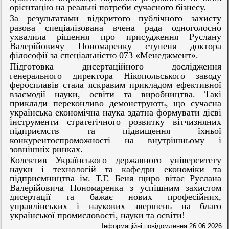
орієнтацію на реальні потреби сучасного бізнесу.
За результатами відкритого публічного захисту
разова спеціалізована вчена рада одноголосно
ухвалила рішення про присудження Руслану
Валерійовичу Пономаренку ступеня доктора
філософії за спеціальністю 073 «Менеджмент».
Підготовка дисертаційного дослідження
генерального директора Нікопольського заводу
феросплавів стала яскравим прикладом ефективної
взаємодії науки, освіти та виробництва. Такі
приклади переконливо демонструють, що сучасна
українська економічна наука здатна формувати дієві
інструменти стратегічного розвитку вітчизняних
підприємств та підвищення їхньої
конкурентоспроможності на внутрішньому і
зовнішніх ринках.
Колектив Українського державного університету
науки і технологій та кафедри економіки та
підприємництва ім. Т.Г. Беня щиро вітає Руслана
Валерійовича Пономаренка з успішним захистом
дисертації та бажає нових професійних,
управлінських і наукових звершень на благо
української промисловості, науки та освіти!
Інформаційні повідомлення
26.06.2026