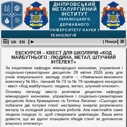
ДНІПРОВСЬКИЙ
МЕТАЛУРГІЙНИЙ
ІНСТИТУТ
УКРАЇНСЬКОГО
ДЕРЖАВНОГО
УНІВЕРСИТЕТУ НАУКИ І
ТЕХНОЛОГІЙ
☰|
| ▸
| ※
| Пошук
UA
EN
ЕКСКУРСІЯ – КВЕСТ ДЛЯ ШКОЛЯРІВ «КОД
МАЙБУТНЬОГО : ЛЮДИНА, МЕТАЛ, ШТУЧНИЙ
ІНТЕЛЕКТ»
За ініціативою кафедри міжнародної економіки, управління і
соціально-гуманітарних дисциплін 28 квітня 2026 року для
учнів комунального закладу освіти – «Навчально-виховного
комплексу № 66»; гімназій № 73 та № 79 проведено екскурсію
- квест «Код майбутнього: людина, метал, штучний інтелект».
Основну легенду квесту розповіли доцентки кафедри
міжнародної економіки, управління і соціально-гуманітарних
дисциплін Аліса Крамаренко та Тетяна Лисенко: «Сьогодні ви
побачите дві потужні стихії: нестримну енергію розпеченого
металу та холодний розрахунок роботів. Але пам'ятайте саме
людина поєднує їх, щоб створювати цивілізацію. Ваша мета
довести, що ви здатні опанувати обидві стихії за допомогою
власного інтелекту».