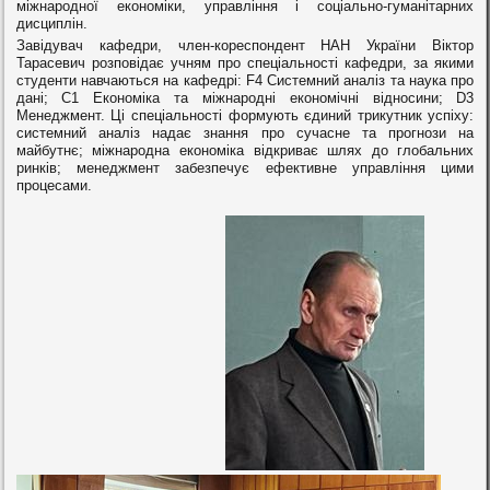
міжнародної економіки, управління і соціально-гуманітарних
дисциплін.
Завідувач кафедри, член-кореспондент НАН України Віктор
Тарасевич розповідає учням про спеціальності кафедри, за якими
студенти навчаються на кафедрі: F4 Системний аналіз та наука про
дані; С1 Економіка та міжнародні економічні відносини; D3
Менеджмент. Ці спеціальності формують єдиний трикутник успіху:
системний аналіз надає знання про сучасне та прогнози на
майбутнє; міжнародна економіка відкриває шлях до глобальних
ринків; менеджмент забезпечує ефективне управління цими
процесами.