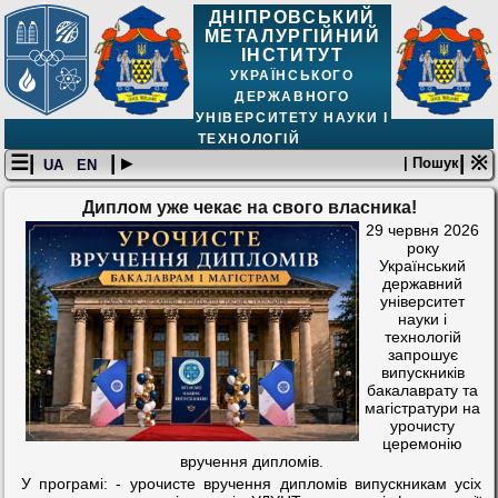
ДНІПРОВСЬКИЙ
МЕТАЛУРГІЙНИЙ
ІНСТИТУТ
УКРАЇНСЬКОГО
ДЕРЖАВНОГО
УНІВЕРСИТЕТУ НАУКИ І
ТЕХНОЛОГІЙ
☰|
| ▸
| ※
| Пошук
UA
EN
Диплом уже чекає на свого власника!
29 червня 2026
року
Український
державний
університет
науки і
технологій
запрошує
випускників
бакалаврату та
магістратури на
урочисту
церемонію
вручення дипломів.
У програмі: - урочисте вручення дипломів випускникам усіх