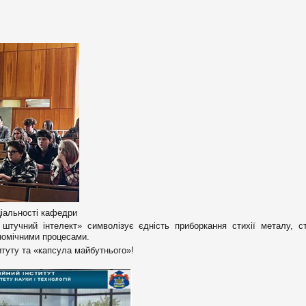
ціальності кафедри
штучний інтелект» символізує єдність приборкання стихії металу, с
номічними процесами.
итуту та «капсула майбутнього»!