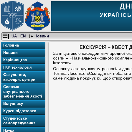
ДН
УКРАЇНСЬ
☰|
UA
EN
| ▸
Новини
Головна
ЕКСКУРСІЯ – КВЕСТ 
Новини
За ініціативою кафедри міжнародної еко
освіти – «Навчально-виховного комплек
Керівництво
інтелект».
ГКР технологія
Основну легенду квесту розповіли доце
Тетяна Лисенко: «Сьогодні ви побачите 
Факультети,
саме людина поєднує їх, щоб створювати
кафедри, центри
Система
внутрішнього
забезпечення якості
Вступнику
Курси підготовки
Студентське
самоврядування
Наука