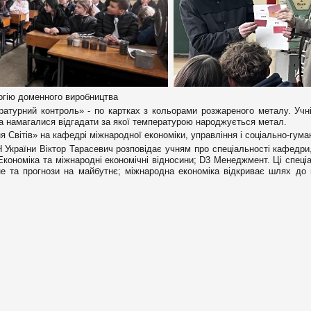
огію доменного виробництва
ратурний контроль» - по картках з кольорами розжареного металу. Учні
та намагалися відгадати за якої температурою народжується метал.
я Світів» на кафедрі міжнародної економіки, управління і соціально-гума
України Віктор Тарасевич розповідає учням про спеціальності кафедри
 Економіка та міжнародні економічні відносини; D3 Менеджмент. Ці спеці
е та прогнози на майбутнє; міжнародна економіка відкриває шлях до