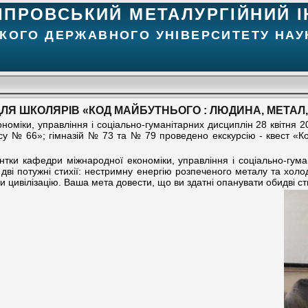
ІПРОВСЬКИЙ МЕТАЛУРГІЙНИЙ І
КОГО ДЕРЖАВНОГО УНІВЕРСИТЕТУ НАУК
ДЛЯ ШКОЛЯРІВ «КОД МАЙБУТНЬОГО : ЛЮДИНА, МЕТАЛ
номіки, управління і соціально-гуманітарних дисциплін 28 квітня 
су № 66»; гімназій № 73 та № 79 проведено екскурсію - квест «К
нтки кафедри міжнародної економіки, управління і соціально-гум
дві потужні стихії: нестримну енергію розпеченого металу та холо
 цивілізацію. Ваша мета довести, що ви здатні опанувати обидві сти