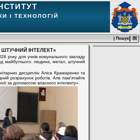
НСТИТУТ
И І ТЕХНОЛОГІЙ
| ※
| Пошук
, ШТУЧНИЙ ІНТЕЛЕКТ»
2026 року для учнів комунального закладу
од майбутнього: людина, метал, штучний
анітарних дисциплін Аліса Крамаренко та
дний розрахунок роботів. Але пам'ятайте
хії за допомогою власного інтелекту».