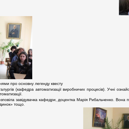
нями про основну легенду квесту
алургів (кафедра автоматизації виробничих процесів). Учні ознай
томатизації.
озповіла завідувачка кафедри, доцентка Марія Рибальченко. Вона
удинок» тощо.