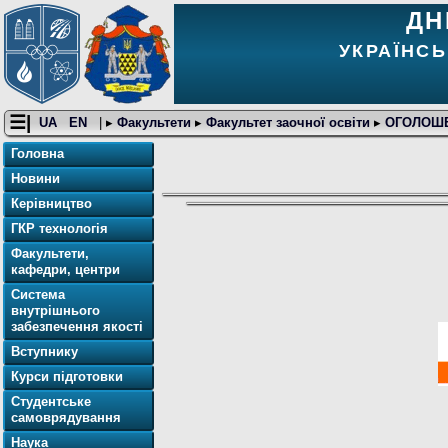
ДН
УКРАЇНСЬ
☰|
UA
EN
| ▸
Факультети
▸
Факультет заочної освіти
▸
ОГОЛОШ
Головна
Новини
Керівництво
ГКР технологія
Факультети,
кафедри, центри
Система
внутрішнього
забезпечення якості
Вступнику
Курси підготовки
Студентське
самоврядування
Наука