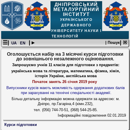
ДНІПРОВСЬКИЙ
МЕТАЛУРГІЙНИЙ
ІНСТИТУТ
УКРАЇНСЬКОГО
ДЕРЖАВНОГО
УНІВЕРСИТЕТУ НАУКИ І
ТЕХНОЛОГІЙ
☰|
| ▸
| ※
| Пошук
UA
EN
Оголошується набір на 3 місячні курси підготовки
до зовнішнього незалежного оцінювання.
Запрошуємо учнів 11 класів для підготовки з предметів:
українська мова та література, математика, фізика, хімія,
історія України, англійська мова
Початок занять 26 січня 2019 року
Випускники курсів мають можливість одержання додаткових балів
при зарахуванні на технічні спеціальності академії.
Більш детальну інформацію можна одержати за адресою: м.
Дніпро, пр.Гагаріна,4 (кімн.232),
тел. (056) 744-70-51, (068) 544-25-85.
Інформаційні повідомлення
02.01.2019
Курси підготовки