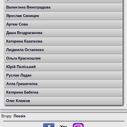
Валентина Виноградова
Ярослав Синицин
Артем Сова
Даша Воздраганова
Катерина Казаткова
Людмила Остапенко
Ольга Красношлик
Юрій Поліський
Руслан Ладан
Алла Гришечкіна
Катерина Бабкіна
Олег Климов
Вгору:
Поезія