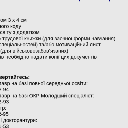
ом 3 х 4 см
ного коду
світу з додатком
ію трудової книжки (для заочної форми навчання)
спеціальностей) та/або мотиваційний лист
 (для військовозабов’язаних)
ів необхідно надати копії цих документів
звертайтесь:
лавр
на
базі повної
середньої освіти:
2-94
лавр
на
базі ОКР
Молодший спеціаліст
:
2-93
тр:
2-95
 і докторантури
:
1-53