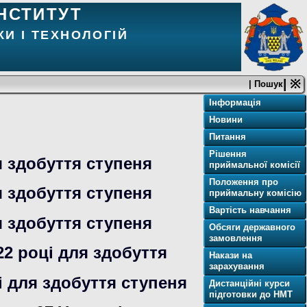
НСТИТУТ
И І ТЕХНОЛОГІЙ
| ※
| Пошук
Інформація
Новини
Питання
Рішення
я здобуття ступеня
приймальної комісії
Положення про
я здобуття ступеня
приймальну комісію
Вартість навчання
я здобуття ступеня
Обсяги державного
замовлення
22 році для здобуття
Накази на
зарахування
і для здобуття ступеня
Дистанційні курси
підготовки до НМТ