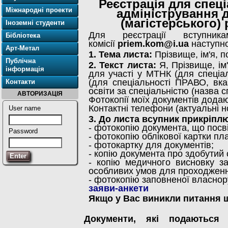
Реєстрація для спеці
Міжнародні проекти
адміністрування
(магістерського) 
Іноземні студенти
Для реєстрації вступни
Бібліотека
комісії
priem.kom@i.ua
наступно
Арт-Метал
1. Тема листа:
Прізвище, ім'я, п
Публічна
2. Текст листа:
Я, Прізвище, ім'
інформація
для участі у МТНК (для спеціа
(для спеціальності ПРАВО, вка
Контакти
освіти за спеціальністю (назва 
АВТОРИЗАЦІЯ
Фотокопії моїх документів дода
Контактні телефони (актуальні 
User name
3. До листа всупник прикріпл
- фотокопію документа, що посв
Password
- фотокопію облікової картки пл
- фотокартку для документів;
- копію документа про здобутий 
- копію медичного висновку за
особливих умов для проходженн
- фотокопію заповненої власно
заяви-анкети
Якщо у Вас виникли питання щ
Документи, які подаються 