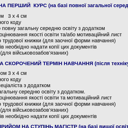
А ПЕРШИЙ КУРС (на базі повної загальної середн
ом 3 х 4 см
ного коду
о повну загальну середню освіту з додатком
 оцінювання якості освіти та/або мотиваційний лист
ію трудової книжки (для заочної форми навчання)
ів необхідно надати копії цих документів
 (для військовозабов’язаних)
А СКОРОЧЕНИЙ ТЕРМІН НАВЧАННЯ (після техніку
ом 3 х 4 см
ного коду
еціаліста з додатком
агальну середню освіту з додатком.
 оцінювання якості освіти та
мотиваційний лист
ію трудової книжки (для заочної форми навчання)
 (для військовозабов’язаних)
ів необхідно надати копії цих документів
 ПРИЙОМ НА СТУПІНЬ МАГІСТР (на базі вищої освіт