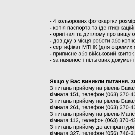
- 4 кольорових фотокартки розмір
- копія паспорта та ідентифікацій
- оригінал та диплому про вищу о
- довідку з місця роботи або коп
- сертифікат
МТНК
(для окремих 
- приписне або військовий квиток
- за наявності пільгових документ
Якщо у Вас виникли питання, 
З питань
прийому
на
рівень
Бака
кімната
151,
телефон
(063) 370-4
З питань
прийому
на
рівень
Бака
кімната
261,
телефон (063) 370-4
З питань
прийому
на
рівень
Магіс
кімната
112,
телефон (063) 370-4
З питань
прийому
до аспірантури
кімната
327,
телефон
(056) 746-3