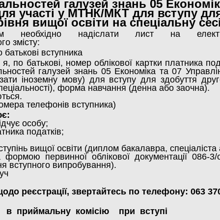
альностей галузей знань 05 Економік
для участі у МТНК/МКТ для вступу дл
рівня вищої освіти на спеціальну сес
кам необхідно надіслати лист на елект
го змісту:
о батькові вступника
 я, по батькові, номер облікової картки платника п
льностей галузей знань 05 Економіка та 07 Управлі
зати іноземну мову) для вступу для здобуття друго
спеціальності), форма навчання (денна або заочна).
ються.
номера телефонів вступника)
ює:
ідчує особу;
атника податків;
ступінь вищої освіти (диплом бакалавра, спеціаліста 
 формою первинної облікової документації 086-3/о
я вступного випробування).
руч
одо реєстрації, звертайтесь по телефону:
063 37
в приймальну комісію при вступі