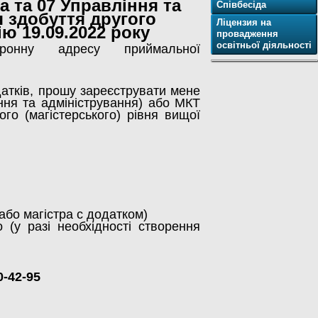
а та 07 Управління та
Співбесіда
я здобуття другого
Ліцензия на
ію 19.09.2022 року
провадження
освітньої діяльності
ронну адресу приймальної
одатків, прошу зареєструвати мене
ння та адміністрування) або МКТ
го (магістерського) рівня вищої
або магістра с додатком)
 (у разі необхідності створення
0-42-95