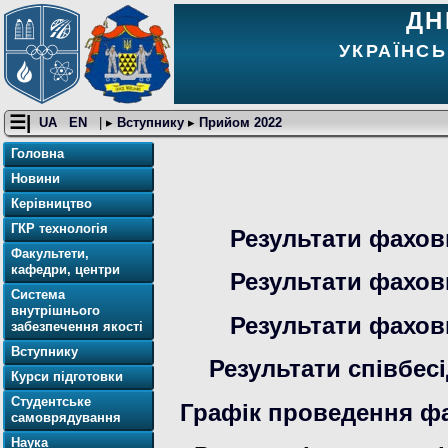
ДН
УКРАЇНСЬ
☰|
UA
EN
| ▸
Вступнику
▸
Прийом 2022
Головна
Новини
Керівництво
ГКР технологія
Результати фахови
Факультети,
кафедри, центри
Результати фахови
Система
внутрішнього
Результати фахови
забезпечення якості
Вступнику
Результати співбесі
Курси підготовки
Студентське
Графік проведення фа
самоврядування
Наука