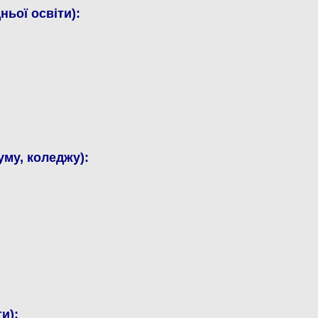
ьої освіти):
му, коледжу):
и):