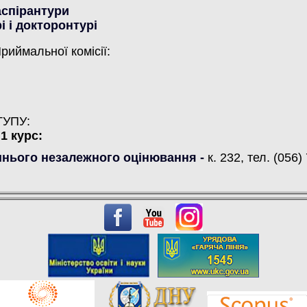
аспірантури
і і
докторонтурі
риймальної комісії:
ТУПУ:
1 курс:
шнього незалежного оцінювання -
к. 232, тел. (056)