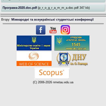
Програма-2020.doc.pdf
(p_r_o_g_r_a_m_m_a.doc.pdf 347 kb)
Вгору:
Міжнародні та всеукраїнські студентські конференції
(C) 2006-2026 nmetau.edu.ua