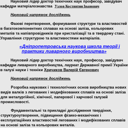
Науковий лідер
доктор технічних наук професор
, завідувач
кафедри матеріалознавства
Узлов Костянтин Іванович
Науковий напрямок досліджень
Фазові перетворення, формування структури та властивостей
в багатокомпонентних сплавах на основі заліза, кольорових
металів та напівпровідників при кристалізації та в твердому стані.
Управління структурою та властивостями матеріалів.
«Дніпропетровська наукова школа теорії і
практики ливарного виробництва»
Науковий лідер доктор технічних наук, професор, завідувач
кафедри ливарного виробництва,
лауреат Державної премії України
в галузі науки і техніки
Хричиков Валерій Євгенович
Науковий напрямок досліджень
Розробка наукових і технологічних основ виробництва нових
видів валків з легованих і модифікованих сплавів на основі заліза
для металургійної, хімічної, паперової і харчової галузей
промисловості.
Фундаментальні та прикладні дослідження твердіння,
структуроутворення, підвищення фізико-механічних і
експлуатаційних властивостей легованих і модифікованих сплавів
на основі заліза та кольорових металів.