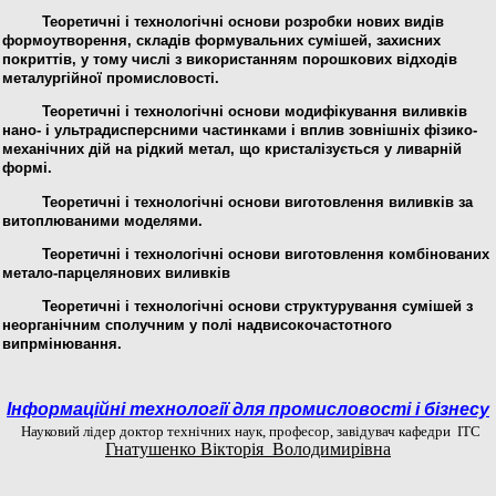
Теоретичні і технологічні основи розробки нових видів
формоутворення, складів формувальних сумішей, захисних
покриттів, у тому числі з використанням порошкових відходів
металургійної промисловості.
Теоретичні і технологічні основи модифікування виливків
нано- і ультрадисперсними частинками і вплив
зовнішніх фізико-
механічних дій на рідкий метал, що кристалізується у ливарній
формі
.
Теоретичні і технологічні основи виготовлення виливків за
витоплюваними моделями.
Теоретичні і технологічні основи виготовлення комбінованих
метало-парцелянових виливків
Теоретичні і технологічні основи структурування сумішей з
неорганічним сполучним у полі надвисокочастотного
випрмінювання.
Інформаційні технології для промисловості і бізнесу
Науковий лідер доктор технічних наук, професор, завідувач кафедри ІТС
Гнатушенко Вікторія Володимирівна