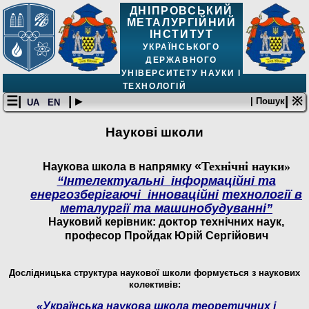
ДНІПРОВСЬКИЙ
МЕТАЛУРГІЙНИЙ
ІНСТИТУТ
УКРАЇНСЬКОГО
ДЕРЖАВНОГО
УНІВЕРСИТЕТУ НАУКИ І
ТЕХНОЛОГІЙ
☰|
| ▸
| ※
| Пошук
UA
EN
Наукові школи
«
Технічні науки»
Наукова школа в напрямку
“
Інтелектуальні
інформа
ційні
та
енергозберігаючі інноваційні
технології в
металургії та машинобудуванні”
Науковий керівник: доктор технічних наук,
професор Пройдак Юрій Сергійович
Дослідницька
структура
наукової
школи
формується
з
наукових
колективів:
«Українська наукова школа теоретичних і