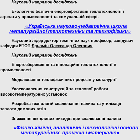
Науковий напрямок досліджень
Екологічно безпечні енергоефективні теплотехнології і
агрегати у промисловості та комунальній сфері.
«Українська науково-педагогічна школа
металургійної теплотехніки та
теплофізики»
Науковий лідер
доктор технічних наук професор
, завідувач
кафедри ЕТОП
Єрьомін Олександр Олегович
Науковий напрямок досліджень
Енергозбереження та інноваційні
тепло
технології
в
промисловості
Моделювання теплофізичних процесів у металургії
Удосконалення конструкцій та теплової роботи
високотемпературних установок
Розробка технологій спалювання палива та утилізації
теплоти димових газів
Зниження шкідливих викидів при спалюванні палива
«Фізико-хімічні, аналітичні і технологічні основи
металургійних процесів і матеріалів
»