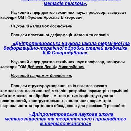
металів тиском».
Науковий лідер доктор технічних наук, професор, завідувач
кафедри
ОМТ
Фролов Ярослав Вікторович
Науковий напрямок досліджень
Процеси пластичної деформації металів та сплавів
«Дніпропетровська наукова школа термічної та
деформаційно-термічної обробки сталей академіка
К.Ф.Стародубова».
Науковий лідер
доктор технічних наук професор
, завідувач
кафедри ТОМ
Дейнеко Леонід Миколайович
Науковий напрямок досліджень
,
Процеси структуроутворення та їх взаємозв
язок з
комплексом властивостей металів, розробка параметрів термічної
або комплексної обробки з метою оптимізації структури та
властовостей, конструкторсько-технологічних параметрів
нагрівального та гартівного обладнання для реалізаціїї розробок
«Дніпропетровська наукова школа
металознавства та теоретичного і прикладного
матеріалознавства»