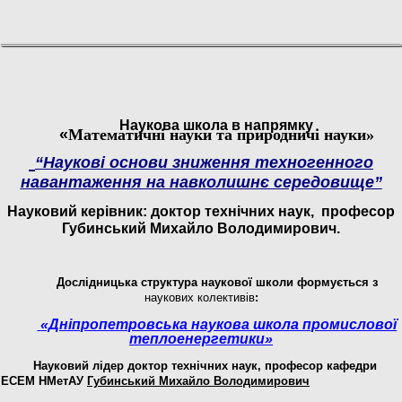
Наукова школа в напрямку
«
Математичні науки та природничі науки»
“
Наукові основи зниження техногенного
навантаження на навколишнє середовище”
Науковий
керівник:
доктор
технічних
наук, професор
Губинський Михайло Володимирович.
Дослідницька
структура
наукової
школи
формується
з
наукових
колективів
:
«Дніпропетровська наукова школа промислової
теплоенергетики»
Науковий лідер
доктор технічних наук
, професор кафедри
ЕСЕМ НМетАУ
Губинський Михайло Володимирович