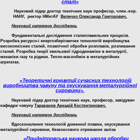
сталі»
Науковий лідер доктор технічних наук професор, член.-кор.
НАНУ, ректор НМетАУ
Величко Олександр Григорович.
Науковий напрямок досліджень
Фундаментальні дослідження сталеплавильних процесів.
Розробка ресурсо-і енергозберігаючих технологій виробництва
високоякісних сталей, позапічної обробки розплавів, розливання
сталей. Розробка теорії хвильової гідродинаміки в металургії,
механіки газу та рідини. Тепло-масообмін в металургійних
агрегатах.
«Теоретичні концепції сучасних технологій
виробництва чавуну та окускування металургійної
сировини»
.
Науковий лідер доктор технічних наук, професор, завідувач
кафедри
чавуну
Тараканов А
ркадій
К
остянтинович
.
Науковий напрямок досліджень
Вдосконалення технологій доменної плавки, окускування
металургійної сировини, безкоксового отримання заліза
«Придніпровська наукова школа обробки