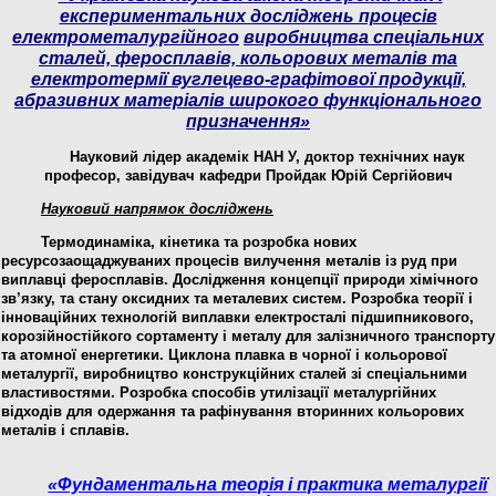
експериментальних досліджень процесів
електрометалургійного
виробництва спеціальних
сталей, феросплавів, кольорових металів та
електротермії вуглецево-графітової продукції,
абразивних матеріалів широкого функціонального
призначення»
Науковий лідер академік НАН У,
доктор технічних наук
професор
, завідувач кафедри Пройдак Юрій Сергійович
Науковий напрямок досліджень
Термодинаміка, кінетика та розробка нових
ресурсозаощаджуваних процесів вилучення металів із руд при
виплавці феросплавів. Дослідження концепції природи хімічного
зв’язку, та стану оксидних та металевих систем. Розробка теорії і
інноваційних технологій виплавки електросталі підшипникового,
корозійностійкого сортаменту і металу для залізничного транспорту
та атомної енергетики. Циклона плавка в чорної і кольорової
металургії, виробництво конструкційних сталей зі спеціальними
властивостями. Розробка способів утилізації металургійних
відходів для одержання та рафінування вторинних кольорових
металів і сплавів.
«Фундаментальна теорія і практика металургії