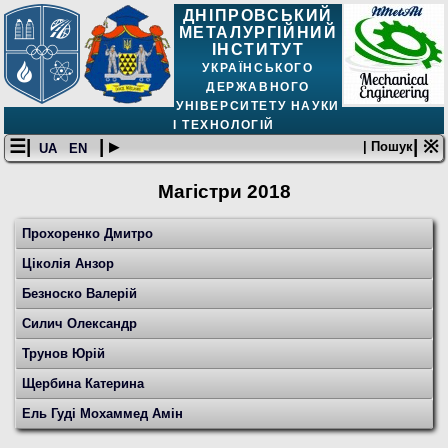
ДНІПРОВСЬКИЙ
МЕТАЛУРГІЙНИЙ
ІНСТИТУТ
УКРАЇНСЬКОГО
ДЕРЖАВНОГО
УНІВЕРСИТЕТУ НАУКИ
І ТЕХНОЛОГІЙ
☰|
| ▸
| ※
| Пошук
UA
EN
Магістри 2018
Прохоренко Дмитро
Ціколія Анзор
Безноско Валерій
Силич Олександр
Трунов Юрій
Щербина Катерина
Ель Гуді Мохаммед Амін