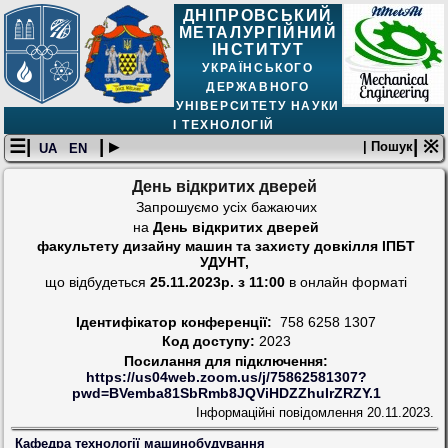
ДНІПРОВСЬКИЙ
МЕТАЛУРГІЙНИЙ
ІНСТИТУТ
УКРАЇНСЬКОГО
ДЕРЖАВНОГО
УНІВЕРСИТЕТУ НАУКИ
І ТЕХНОЛОГІЙ
☰|
| ▸
| ※
| Пошук
UA
EN
День відкритих дверей
Запрошуємо усіх бажаючих
на
День відкритих дверей
факультету дизайну машин та захисту довкілля ІПБТ
УДУНТ,
що відбудеться
25.11.2023р. з 11:00
в онлайн форматі
Ідентифікатор конференції:
758 6258 1307
Код доступу:
2023
Посилання для підключення:
https://us04web.zoom.us/j/75862581307?
pwd=BVemba81SbRmb8JQViHDZZhuIrZRZY.1
Інформаційні повідомлення
20.11.2023.
Кафедра технології машинобудування