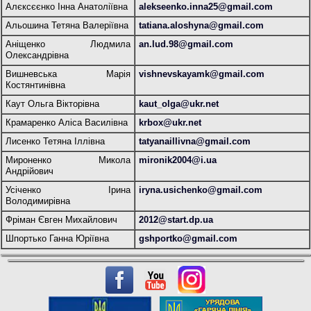
Алєксєєнко Інна Анатоліївна
alekseenko.inna25@gmail.com
Альошина Тетяна Валеріївна
tatiana.aloshyna@gmail.com
Аніщенко Людмила
an.lud.98@gmail.com
Олександрівна
Вишневська Марія
vishnevskayamk@gmail.com
Костянтинівна
Каут Ольга Вікторівна
kaut_olga@ukr.net
Крамаренко Аліса Василівна
krbox@ukr.net
Лисенко Тетяна Іллівна
tatyanaillivna@gmail.com
Мироненко Микола
mironik2004@i.ua
Андрійович
Усіченко Ірина
iryna.usichenko@gmail.com
Володимирівна
Фріман Євген Михайлович
2012@start.dp.ua
Шпортько Ганна Юріївна
gshportko@gmail.com