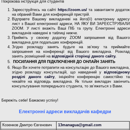
Покрокова інструкція для студентів
Зареєструйтесь на сайті
https://zoom.us/
та завантажте додаток
на обраний Вами для конференцій пристрій.
Відправте Вашому викладачеві на його(її) електронну адресу
лист з Вашої електронної адреси, НА ЯКУ ВИ ЗАРЕЄСТРУВАЛИ
ZOOM. У листі вкажіть Ваші ПІБ та групу. Електронні адреси
викладачів наведені в таблиці нижче.
Прийміть у своєму додатку ZOOM запрошення від Вашого
викладача для подальших конференцій.
Згідно розкладу занять будьте на зв’язку та приймайте
запрошення на конференції від Вашого викладача. Розклад
занять розміщений на
відповідній сторінці даного сайту.
ПОСИЛАННЯ ДЛЯ ПІДКЛЮЧЕННЯ ДО ОНЛАЙН ЗАНЯТЬ
Якщо Ви хочете потрапити на консультацію до Вашого викладача,
згідно розкладу консультацій, що наведений у
відповідному
розділі даного сайту
, ініціюйте конференцію самостійно та
чекайте на відповідь викладача. Як тільки викладач закінчить
консультування попереднього студента, то зв’яжеться з Вами.
Бережіть себе! Бажаємо успіху!
Електронні адреси викладачів кафедри
Козенков Дмитро Євгенович
13managua@gmail.com