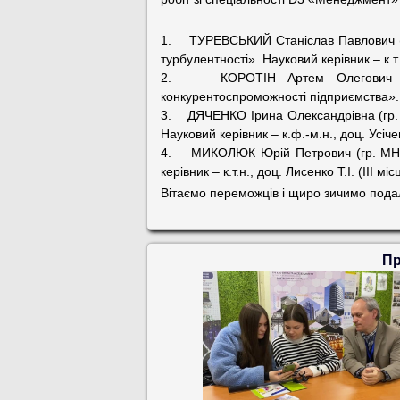
1. ТУРЕВСЬКИЙ Станіслав Павлович (гр.
турбулентності». Науковий керівник – к.т.
2. КОРОТІН Артем Олегович (гр. 
конкурентоспроможності підприємства». Н
3. ДЯЧЕНКО Ірина Олександрівна (гр. М
Науковий керівник – к.ф.-м.н., доц. Усічен
4. МИКОЛЮК Юрій Петрович (гр. МН903
керівник – к.т.н., доц. Лисенко Т.І. (ІІІ міс
Вітаємо переможців і щиро зичимо подаль
Пр