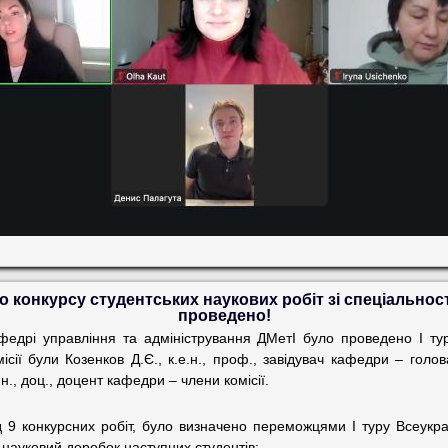
 конкурсу студентських наукових робіт зі спеціально
проведено!
федрі управління та адміністрування ДМетІ було проведено І тур
сії були Козенков Д.Є., к.е.н., проф., завідувач кафедри – голова 
н., доц., доцент кафедри – члени комісії.
яд 9 конкурсних робіт, було визначено переможцями І туру Всеукра
 науковий доробок наступних студентів: