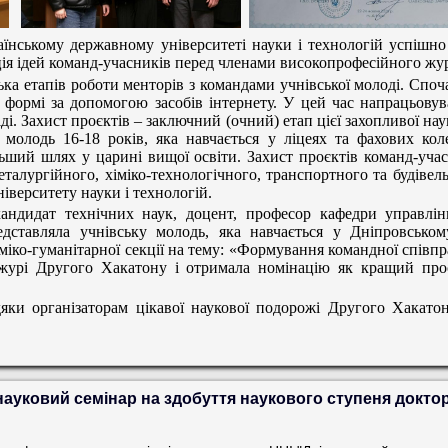
аїнському державному університеті науки і технологій успіш
ція ідей команд-учасників перед членами високопрофесійного жу
ька етапів роботи менторів з командами учнівської молоді. Споча
 формі за допомогою засобів інтернету. У цей час напрацьовув
іді.
Захист проєктів – заключний (очний) етап цієї захопливої на
молодь 16-18 років, яка навчається у ліцеях та фахових ко
льший шлях у царині вищої освіти.
Захист проєктів команд-уча
талургійного, хіміко-технологічного, транспортного та будівель
іверситету науки і технологій.
кандидат технічних наук, доцент, професор кафедри управлі
ставляла учнівську молодь, яка навчається у Дніпровськом
міко-гуманітарної секції на тему: «Формування командної співпр
журі Другого Хакатону і отримала номінацію як кращий проє
яки організаторам цікавої наукової подорожі Другого Хакат
ауковий семінар на здобуття наукового ступеня доктор