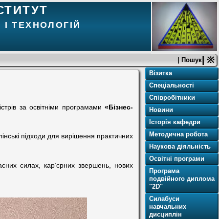
СТИТУТ
 І ТЕХНОЛОГІЙ
| ※
| Пошук
Візитка
Спеціальності
Співробітники
гістрів за освітніми програмами
«Бізнес-
Новини
Історія кафедри
Методична робота
лінські підходи для вирішення практичних
Наукова діяльність
Освітнi програми
сних силах, кар’єрних звершень, нових
Програма
подвійного диплома
"2D"
Силабуси
навчальних
дисциплін