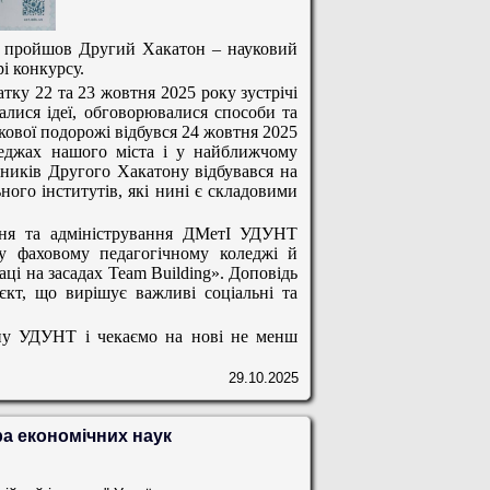
но пройшов Другий Хакатон – науковий
рі конкурсу.
тку 22 та 23 жовтня 2025 року зустрічі
алися ідеї, обговорювалися способи та
укової подорожі відбувся 24 жовтня 2025
леджах нашого міста і у найближчому
сників Другого Хакатону відбувався на
ного інститутів, які нині є складовими
ння та адміністрування ДМетІ
УДУНТ
у фаховому педагогічному коледжі й
аці на засадах
Team
Building
».
Доповідь
кт, що вирішує важливі соціальні та
ону УДУНТ і чекаємо на нові не менш
29.10.2025
а економічних наук