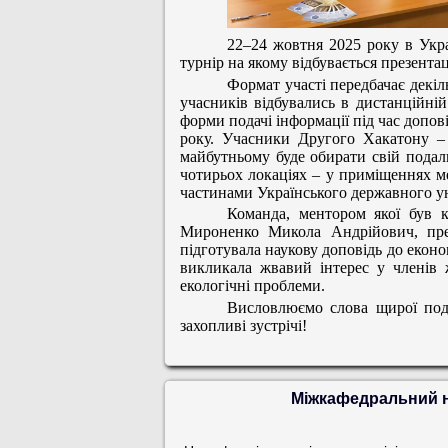
22–24 жовтня 2025 року в
Укр
турнір на якому відбувається презента
Формат участі передбачає декіл
учасників відбувались в дистанційній
форми подачі інформації під час допов
року.
Учасники Другого Хакатону – 
майбутньому буде обирати свій пода
чотирьох локаціях – у приміщеннях ме
частинами
Українського державного ун
Команда, ментором якої був 
Мироненко Микола Андрійович, пред
підготувала наукову доповідь до еконо
викликала жвавий інтерес у членів 
екологічні проблеми.
Висловлюємо слова щирої под
захопливі зустрічі!
Міжкафедральний н