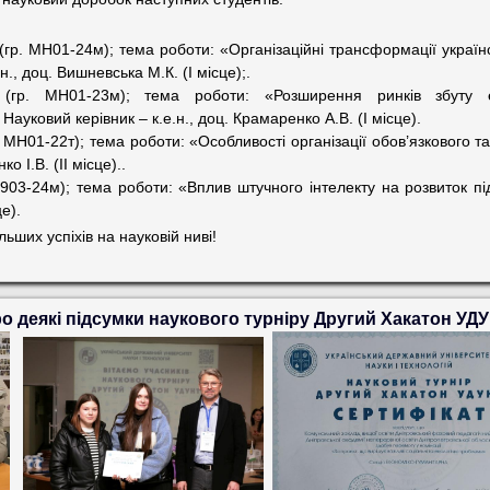
 МН01-24м); тема роботи: «Організаційні трансформації українсь
н., доц. Вишневська М.К. (І місце);.
МН01-23м); тема роботи: «Розширення ринків збуту екс
ауковий керівник – к.е.н., доц. Крамаренко А.В. (І місце).
Н01-22т); тема роботи: «Особливості організації обов’язкового т
ко І.В. (ІІ місце)..
-24м); тема роботи: «Вплив штучного інтелекту на розвиток п
це).
ших успіхів на науковій ниві!
о деякі підсумки наукового турніру Другий Хакатон УД