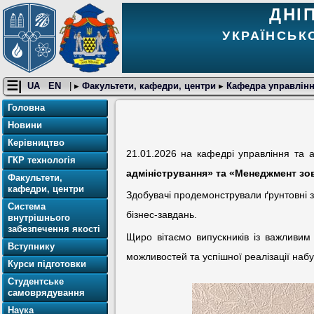
ДНІ
УКРАЇНСЬК
☰|
UA
EN
| ▸
Факультети, кафедри, центри
▸
Кафедра управлінн
Головна
Новини
Керівництво
21.01.2026 на кафедрі управління та а
ГКР технологія
адміністрування» та «Менеджмент зо
Факультети,
кафедри, центри
Здобувачі продемонстрували ґрунтовні з
Система
бізнес-завдань.
внутрішнього
забезпечення якості
Щиро вітаємо випускників із важливим
Вступнику
можливостей та успішної реалізації набу
Курси підготовки
Студентське
самоврядування
Наука