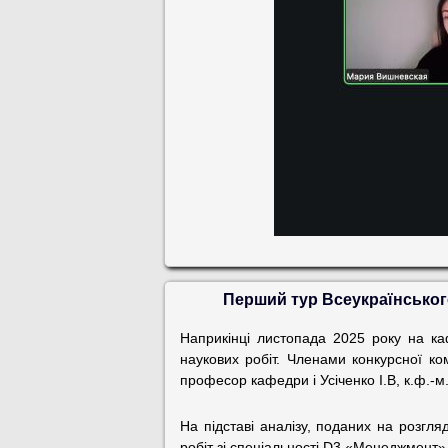
Перший тур Всеукраїнського
Наприкінці листопада 2025 року на ка
наукових робіт. Членами конкурсної комі
професор кафедри і Усіченко І.В, к.ф.-м.
На підставі аналізу, поданих на розгл
робіт зі спеціальності D3 «Менеджмент»