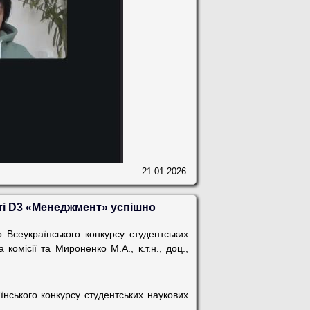
21.01.2026.
сті D3 «Менеджмент» успішно
 Всеукраїнського конкурсу студентських
комісії та Мироненко М.А., к.т.н., доц.,
їнського конкурсу студентських наукових