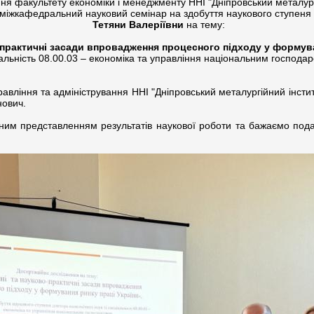
ння факультету економіки і менеджменту ННІ "Дніпровський металург
ся міжкафедральний науковий семінар на здобуття наукового ступен
Тетяни Валеріївни
на тему:
-практичні засади впровадження процесного підходу у формува
альність 08.00.03 – економіка та управління національним господар
равління та адміністрування ННІ "Дніпровський металургійний інсти
нович.
шним представленням результатів наукової роботи та бажаємо пода