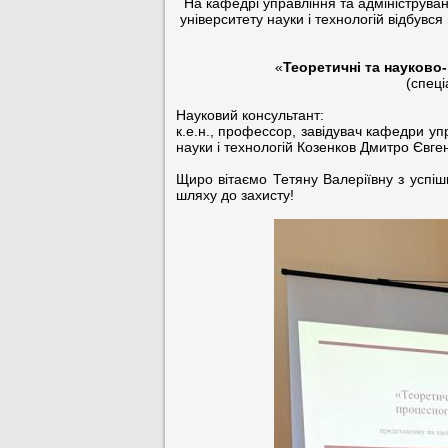
На кафедрі управління та адмініструва
університету науки і технологій відбув
«
Теоретичні та науково
(спеці
Науковий консультант:
к.е.н., профессор, завідувач кафедри уп
науки і технологій Козенков Дмитро Євге
Щиро вітаємо Тетяну Валеріївну з успі
шляху до захисту!