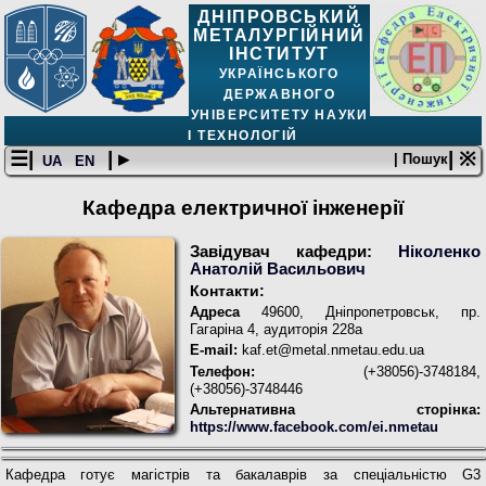
ДНІПРОВСЬКИЙ
МЕТАЛУРГІЙНИЙ
ІНСТИТУТ
УКРАЇНСЬКОГО
ДЕРЖАВНОГО
УНІВЕРСИТЕТУ НАУКИ
І ТЕХНОЛОГІЙ
☰|
| ▸
| ※
| Пошук
UA
EN
Кафедра електричної інженерії
Завідувач кафедри:
Ніколенко
Анатолій Васильович
Контакти:
Адреса
49600, Дніпропетровськ, пр.
Гагаріна 4, аудиторія 228а
E-mail:
kaf.et@metal.nmetau.edu.ua
Телефон:
(+38056)-3748184,
(+38056)-3748446
Альтернативна сторінка:
https://www.facebook.com/ei.nmetau
Кафедра готує магістрів та бакалаврів за спеціальністю G3