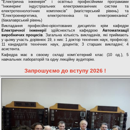
"Електрична інженерія" і освітньо професійними програмами
"Інжиніринг індустріальних електромеханічних систем та
електротехнологічних комплексів" (магістерський рівень) та
"Електроенергетика, електротехніка та електромеханіка"
(бакалаврський рівень)
Викладання професійно-орієнтованих дисциплін крім кафедри
Електр
ичної інженерії
здійснюється кафедрою
Автоматизації
виробничих процесів
.
Загальна кількість викладачів, які приймають
у цьому участь дорівнює 19, з них: 1 доктор технічних наук, професор;
11 кандидатів технічних наук, доцентів; 3 старших викладачі; 4
асистента.
Кафедра має в своєму складі комп`ютерний клас (10 од.), 5
навчальних лабораторій та одну лекційну аудиторію.
Запрошуємо до вступу 2026 !