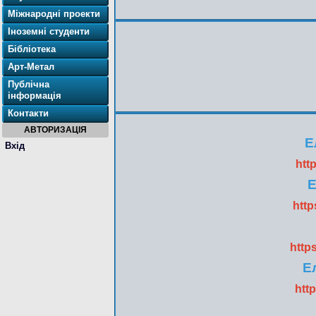
Міжнародні проекти
Іноземні студенти
Бібліотека
Арт-Метал
Публічна
інформація
Контакти
АВТОРИЗАЦІЯ
Е
Вхід
htt
Е
htt
http
Ел
htt