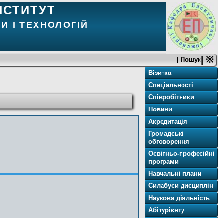
НСТИТУТ
И І ТЕХНОЛОГІЙ
| ※
| Пошук
Візитка
Спеціальності
Співробітники
Новини
Акредитація
Громадські
обговорення
Освітньо-професійні
програми
Навчальні плани
Силабуси дисциплін
Наукова діяльність
Абітурієнту