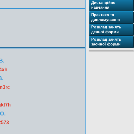
Дистанційне
навчання
Практика та
дипломування
Розклад занять
денної форми
Розклад занять
заочної форми
В.
j4xh
В.
n3rc
gkt7h
.Ю.
2573