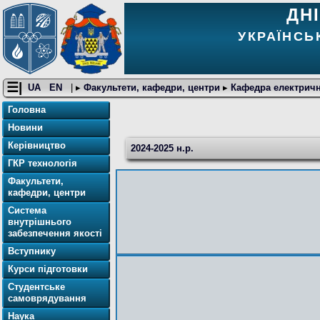
ДН
УКРАЇНСЬ
☰|
UA
EN
| ▸
Факультети, кафедри, центри
▸
Кафедра електричн
Головна
Новини
Керівництво
2024-2025 н.р.
ГКР технологія
Факультети,
кафедри, центри
Система
внутрішнього
забезпечення якості
Вступнику
Курси підготовки
Студентське
самоврядування
Наука