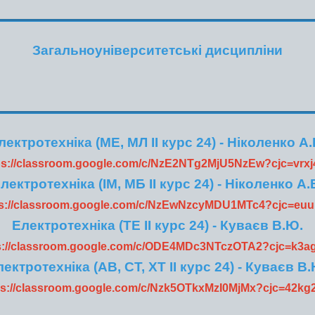
Загальноуніверситетські дисципліни
лектротехніка (МЕ, МЛ ІІ курс 24) - Ніколенко А.
ps://classroom.google.com/c/NzE2NTg2MjU5NzEw?cjc=vrx
лектротехніка (ІМ, МБ ІІ курс 24) - Ніколенко А.
ps://classroom.google.com/c/NzEwNzcyMDU1MTc4?cjc=euu
Електротехніка (ТЕ ІІ курс 24) - Куваєв В.Ю.
s://classroom.google.com/c/ODE4MDc3NTczOTA2?cjc=k3a
ектротехніка (АВ, СТ, ХТ ІІ курс 24) - Куваєв В
ps://classroom.google.com/c/Nzk5OTkxMzI0MjMx?cjc=42kg