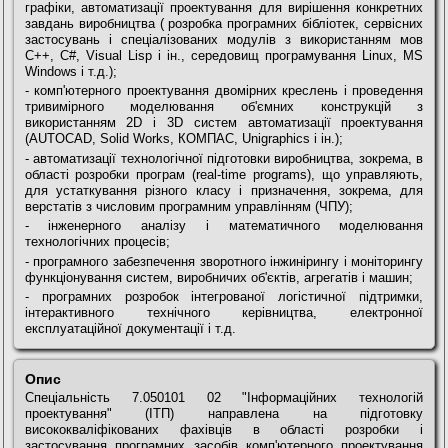
графіки, автоматизації проектування для вирішення конкретних
завдань виробництва ( розробка програмних бібліотек, сервісних
застосувань і спеціалізованих модулів з використанням мов
C++, С#, Visual Lisp і ін., середовищ програмування Linux, MS
Windows і т.д.);
- комп'ютерного проектування двомірних креслень і проведення
тривимірного моделювання об'ємних конструкцій з
використанням 2D і 3D систем автоматизації проектування
(AUTOCAD, Solid Works, КОМПАС, Unigraphics і ін.);
- автоматизації технологічної підготовки виробництва, зокрема, в
області розробки програм (real-time programs), що управляють,
для устаткування різного класу і призначення, зокрема, для
верстатів з числовим програмним управлінням (ЧПУ);
- інженерного аналізу і математичного моделювання
технологічних процесів;
- програмного забезпечення зворотного інжинірингу і моніторингу
функціонування систем, виробничих об'єктів, агрегатів і машин;
- програмних розробок інтегрованої логістичної підтримки,
інтерактивного технічного керівництва, електронної
експлуатаційної документації і т.д.
Опис
Спеціальність 7.050101 02 "Інформаційних технологій
проектування" (ІТП) направлена на підготовку
висококваліфікованих фахівців в області розробки і
застосування програмних засобів комп'ютерного проектування