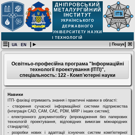
ДНІПРОВСЬКИЙ
МЕТАЛУРГІЙНИЙ
ІНСТИТУТ
УКРАЇНСЬКОГО
ДЕРЖАВНОГО
УНІВЕРСИТЕТУ НАУКИ
І ТЕХНОЛОГІЙ
☰|
| ▸
| ※
| Пошук
UA
EN
Освітньо-професійна програма "Інформаційні
технології проектування (ІТП)",
спеціальность: 122 - Комп’ютерні науки
Навики
ІТП- фахівці отримають знання і практичні навики в області:
- створення сучасної інформаційної системи підприємства
(інтеграція CAD, САМ, САЄ, PDM, MRP і інших систем);
- електронного документообігу (впровадження без паперових
технологій проектування, відповідних вимогам міжнародних
стандартів);
- розробки нових і адаптації існуючих систем комп'ютерної