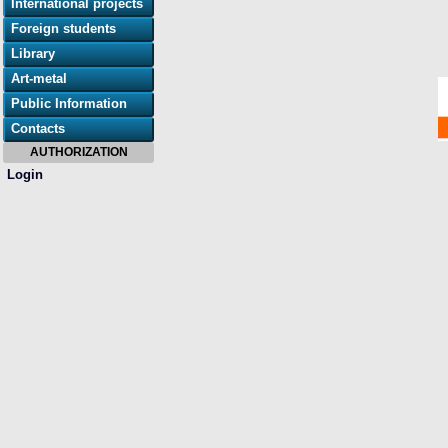
International projects
Foreign students
Library
Art-metal
Public Information
Contacts
AUTHORIZATION
Login