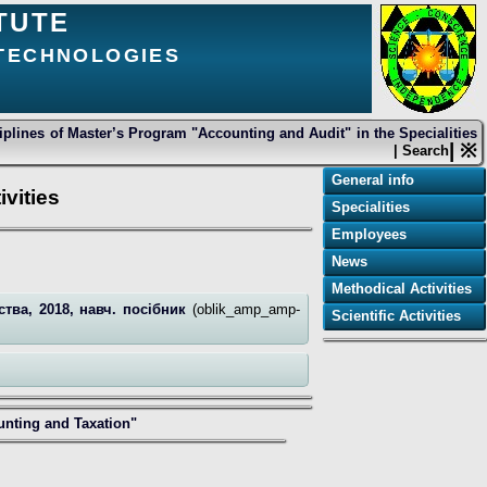
TUTE
 TECHNOLOGIES
iplines of Master’s Program "Accounting and Audit" in the Specialities
| ※
| Search
General info
vities
Specialities
Employees
News
Methodical Activities
ства, 2018, навч. посібник
(oblik_amp_amp-
Scientific Activities
ounting and Taxation"