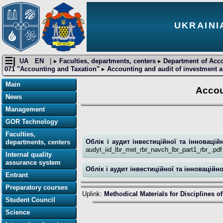
UKRAINI
☰|
UA
EN
| ▸
Faculties, departments, centers
▸
Department of Acc
071 "Accounting and Taxation"
▸
Accounting and audit of investment an
Main
Accou
News
Management
GOR Technology
Faculties,
Облік і аудит інвестиційної та інновацій
departments, centers
audyt_iid_lbr_met_rbr_navch_lbr_part1_rbr_.pdf
Internal quality
assurance system
Облік і аудит інвестиційної та інновацій
Entrant
Preparatory courses
Uplink:
Methodical Materials for Disciplines 
Student Council
Science