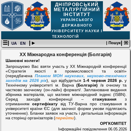
ДНІПРОВСЬКИЙ
МЕТАЛУРГІЙНИЙ
ІНСТИТУТ
УКРАЇНСЬКОГО
ДЕРЖАВНОГО
УНІВЕРСИТЕТУ НАУКИ І
ТЕХНОЛОГІЙ
☰|
| ▸
| ※
| Пошук
UA
EN
XX Міжнародна конференція (Болгарія)
Шановні колеги!
Запрошуємо Вас взяти участь у ХХ Міжнародній конференції
«Стратегія якості в промисловості та освіті»
(передбачена
Планом МОН наукових, науково-технічних
заходів на 2026 рік
), що відбудеться
1-4 червня 2026 р.
у
Технічному університеті м. Варна
(Болгарія)
/в очному та
частково заочному (он-лайн) форматі/. Заплановане видання
збірника матеріалів, що матиме міжнародний індекс (ISBN).
Серед заходів конференції –
стажування
з
отриманням
сертифікату
від ТУ-Варна про стажування в
університеті країни ЄС (для заочної форми умови підлягають
уточненню). Бланки заявок на участь і детальніша інформація
на сторінці організаторів (
перейти
).
ОРГКОМІТЕТ
Інформаційні повідомлення
06.05.2026