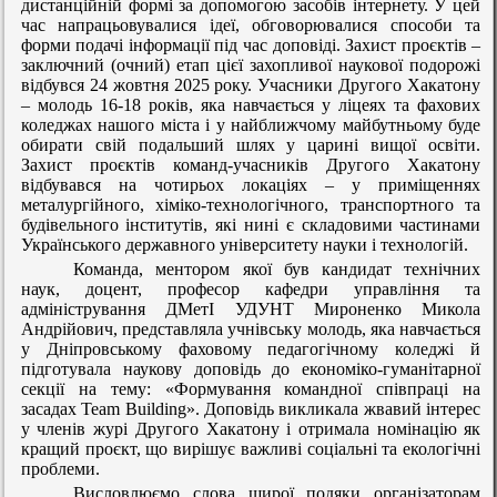
дистанційній формі за допомогою засобів інтернету. У цей
час напрацьовувалися ідеї, обговорювалися способи та
форми подачі інформації під час доповіді.
Захист проєктів –
заключний (очний) етап цієї захопливої наукової подорожі
відбувся 24 жовтня 2025 року.
Учасники Другого Хакатону
– молодь 16-18 років, яка навчається у ліцеях та фахових
коледжах нашого міста і у найближчому майбутньому буде
обирати свій подальший шлях у царині вищої освіти.
Захист проєктів команд-учасників Другого Хакатону
відбувався на чотирьох локаціях – у приміщеннях
металургійного, хіміко-технологічного, транспортного та
будівельного інститутів, які нині є складовими частинами
Українського державного університету науки і технологій.
Команда, ментором якої був кандидат технічних
наук, доцент, професор кафедри управління та
адміністрування ДМетІ
УДУНТ Мироненко Микола
Андрійович, представляла учнівську молодь, яка навчається
у Дніпровському фаховому педагогічному коледжі й
підготувала наукову доповідь до економіко-гуманітарної
секції на тему: «Формування командної співпраці на
засадах
Team
Building
».
Доповідь викликала жвавий інтерес
у членів журі Другого Хакатону і отримала номінацію як
кращий проєкт, що вирішує важливі соціальні та екологічні
проблеми.
Висловлюємо слова щирої подяки організаторам