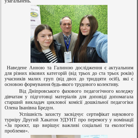
узагальнень.
Наведене Анною та Галиною дослідження є актуальним
для різних вікових категорій (від трьох до ста трьох років)
учасників малих груп (від двох до тридцяти осіб), які є
основою формування будь-якого трудового колективу.
Від Дніпровського фахового педагогічного коледжу
дівчатам у підготовці матеріалів для доповіді допомагала
старший викладач циклової комісії дошкільної педагогіки
Олена Іванівна Бредун.
Успішність захисту засвідчує сертифікат наукового
турніру Другий Хакатон УДУНТ про перемогу у номінації
«За проєкт, що вирішує важливі соціальні та екологічні
проблеми».