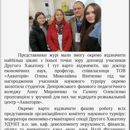
Представники журі мали змогу окремо відзначити
найбільш цікаві з їхньої точки зору доповіді учасників
Другого Хакатону. І тут варто відзначити, що доктор
економічних наук, професор, співвласниця ТОВ
«Акваторія» Олена Миколаївна Вініченко під час
нагородження учасників наукового турніру окремо
заохотила студенток Дніпровського фахового педагогічного
коледжу Анну Мироненко та Галину Олексієнко
пропозицією у зручний для них час відвідати розважальний
центр «Акваторія».
Окремо варто відзначити фахову роботу всіх
представників організаційного комітету наукового турніру:
модератора економіко-гуманітарної секції Другого Хакатону
УДУНТ в.о. зав. каф.
девелопменту нерухомості, фінансів,
обліку та маркетингу
канд. екон. наук Надії Фісуненко;