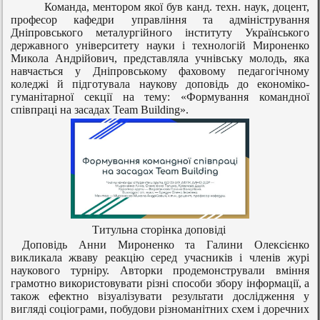
Команда, ментором якої був канд. техн. наук, доцент,
професор кафедри управління та адміністрування
Дніпровського металургійного інституту
Українського
державного університету науки і технологій Мироненко
Микола Андрійович, представляла учнівську молодь, яка
навчається у Дніпровському фаховому педагогічному
коледжі й підготувала наукову доповідь до економіко-
гуманітарної секції на тему: «Формування командної
співпраці на засадах
Team
Building
».
Титульна сторінка доповіді
Доповідь Анни Мироненко та Галини Олексієнко
викликала жваву реакцію серед учасників і членів журі
наукового турніру. Авторки продемонстрували вміння
грамотно використовувати різні способи збору інформації, а
також ефектно візуалізувати результати дослідження у
вигляді соціограми, побудови різноманітних схем і доречних