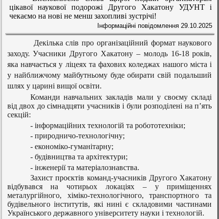
цікавої наукової подорожі Другого Хакатону УДУНТ і
чекаємо на нові не менш захопливі зустрічі!
Інформаційні повідомлення
29.10.2025
Декілька слів про організаційний формат наукового
заходу. Учасники Другого Хакатону – молодь 16-18 років,
яка навчається у ліцеях та фахових коледжах нашого міста і
у найближчому майбутньому буде обирати свій подальший
шлях у царині вищої освіти.
Команди навчальних закладів мали у своєму складі
від двох до сімнадцяти учасників і були розподілені на п’ять
секцій:
- інформаційних технологій та робототехніки;
- природничо-технологічну;
- економіко-гуманітарну;
- будівництва та архітектури;
- інженерії та матеріалознавства.
Захист проєктів команд-учасників Другого Хакатону
відбувався на чотирьох локаціях – у приміщеннях
металургійного, хіміко-технологічного, транспортного та
будівельного інститутів, які нині є складовими частинами
Українського державного університету науки і технологій.