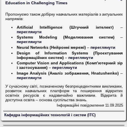
Education in Challenging Times
Пропонуємо також добірку навчальних матеріалів з актуальних
напрямів:
Artificial Intelligence (Штучний інтелект)
–
переглянути
Systems Modeling (Моделювання систем)
–
переглянути
Neural Networks (Нейронні мережі)
–
переглянути
Design of Information Systems (Проєктування
інформаційних систем)
–
переглянути
Computer Vision and Applications (Комп’ютерний зір
і застосування)
–
переглянути
Image Analysis (Аналіз зображення, Hnatushenko)
–
переглянути
У сучасному світі, позначеному безпрецедентними викликами,
розвиток навчальних платформ та поширення відкритих
освітніх ресурсів є надзвичайно важливим. Відкрита й
доступна освіта – основа суспільства знань.
Інформаційні повідомлення
11.09.2025
Кафедра інформаційних технологій і систем (ІТС)