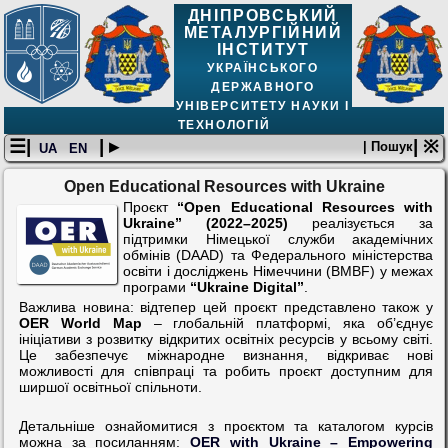
ДНІПРОВСЬКИЙ
МЕТАЛУРГІЙНИЙ
ІНСТИТУТ
УКРАЇНСЬКОГО
ДЕРЖАВНОГО
УНІВЕРСИТЕТУ НАУКИ І
ТЕХНОЛОГІЙ
☰|
| ▸
| ※
| Пошук
UA
EN
Open Educational Resources with Ukraine
Проєкт
“Open Educational Resources with
Ukraine” (2022–2025)
реалізується за
підтримки Німецької служби академічних
обмінів (DAAD) та Федерального міністерства
освіти і досліджень Німеччини (BMBF) у межах
програми
“Ukraine Digital”
.
Важлива новина: відтепер цей проєкт представлено також у
OER World Map
– глобальній платформі, яка об’єднує
ініціативи з розвитку відкритих освітніх ресурсів у всьому світі.
Це забезпечує міжнародне визнання, відкриває нові
можливості для співпраці та робить проєкт доступним для
ширшої освітньої спільноти.
Детальніше ознайомитися з проєктом та каталогом курсів
можна за посиланням:
OER with Ukraine – Empowering