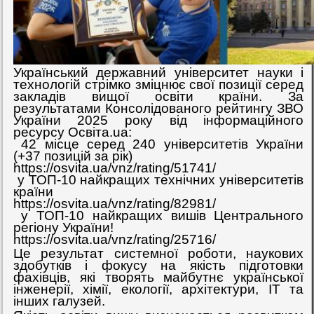
Український державний університет науки і
технологій стрімко зміцнює свої позиції серед
закладів вищої освіти країни. За
результатами Консолідованого рейтингу ЗВО
України 2025 року від інформаційного
ресурсу Освіта.ua:
42 місце серед 240 університетів України
(+37 позицій за рік)
https://osvita.ua/vnz/rating/51741/
у ТОП-10 найкращих технічних університетів
країни
https://osvita.ua/vnz/rating/82981/
у ТОП-10 найкращих вишів Центрального
регіону України!
https://osvita.ua/vnz/rating/25716/
Це результат системної роботи, наукових
здобутків і фокусу на якість підготовки
фахівців, які творять майбутнє української
інженерії, хімії, екології, архітектури, IT та
інших галузей.