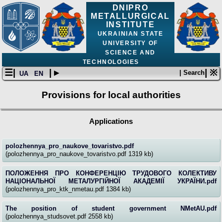
DNIPRO
METALLURGICAL
INSTITUTE
UKRAINIAN STATE
UNIVERSITY OF
SCIENCE AND
TECHNOLOGIES
☰|
| ▸
| ※
| Search
UA
EN
Provisions for local authorities
Applications
polozhennya_pro_naukove_tovaristvo.pdf
(polozhennya_pro_naukove_tovaristvo.pdf 1319 kb)
ПОЛОЖЕННЯ ПРО КОНФЕРЕНЦІЮ ТРУДОВОГО КОЛЕКТИВУ
НАЦІОНАЛЬНОЇ МЕТАЛУРГІЙНОЇ АКАДЕМІЇ УКРАЇНИ.pdf
(polozhennya_pro_ktk_nmetau.pdf 1384 kb)
The position of student government NMetAU.pdf
(polozhennya_studsovet.pdf 2558 kb)