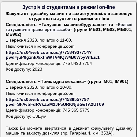
Зустріч зі студентами в режимі on-line
Факультет
дизайну машин т а захисту довкілля запрошує
студентів на зустріч в режимі on-line
Спеціальність «Галузеве машинобудування» та «
Колісні
» (групи МБ01, МБ02, МБ901,
та гусеничні транспортні засоби
МБ902).
1 вересня 2023, початок о 11-00.
Підключиться к конференції Zoom
https://us04web.zoom.us/j/77584937754?
pwd=juP8gznkXixfmWTV4IQW4B0W5yWfEs.1
Ідентифікатор конференції: 775 8493 7754
Код доступу: 2023
Спеціальність «Прикладна механіка» (групи ІМ01, ІМ901).
1 вересня 2023, початок о 10-00.
Підключиться к конференції Zoom
https://us05web.zoom.us/j/7453655779?
pwd=SFAvbFdRVkZaM2JPcURKNjBGeTA2UT09
Ідентифікатор конференції: 745 365 5779
Код доступу: C3Eyiv
Також Ви можете звертатися в деканат факультету Дизайну
машин та захисту довкілля (пр. Гагаріна 4, кім. 353А).