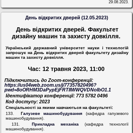
29.08.2023.
День відкритих дверей (12.05.2023)
День відкритих дверей. Факультет
дизайну машин та захисту довкілля.
Український державний університет науки і технологій
запрошує на День відкритих дверей факультету дизайну
машин та захисту довкілля.
Час: 12 травня 2023, 11:00
Підключитись до
Zoom-
конференції:
https://us04web.zoom.us/j/77357820496?
pwd=8oORHM3DaPypEjFRTIIWWQVDNoIbO1.1
Ідентифікатор конференції: 773 5782 0496
Код доступу: 2023
Спеціальності за якими навчаються на факультеті:
133.
Г
алузеве машинобудування
(кафедра гапузевого
машинобудування).
131.
Прикладна механіка
(кафедра технології
машинобудування).