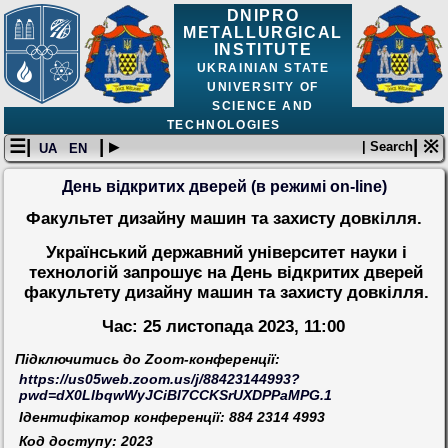
DNIPRO
METALLURGICAL
INSTITUTE
UKRAINIAN STATE
UNIVERSITY OF
SCIENCE AND
TECHNOLOGIES
☰|
| ▸
| ※
| Search
UA
EN
День відкритих дверей (в режимі on-line)
Факультет дизайну машин та захисту довкілля.
Український державний університет науки і
технологій запрошує на День відкритих дверей
факультету дизайну машин та захисту довкілля.
Час: 25 листопада 2023, 11:00
Підключитись до
Zoom-
конференції:
https://us05web.zoom.us/j/88423144993?
pwd=dX0LlbqwWyJCiBI7CCKSrUXDPPaMPG.1
Ідентифікатор конференції: 884 2314 4993
Код доступу: 2023