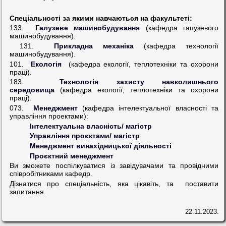
Спеціальності за якими навчаються на факультеті:
133.
Г
алузеве машинобудування
(кафедра гапузевого
машинобудування).
131.
Прикладна механіка
(кафедра технології
машинобудування).
101.
Екологія
(кафедра екології, теплотехніки та охорони
праці).
183.
Технологія захисту навколишнього
середовища
(кафедра екології, теплотехніки та охорони
праці).
073.
Менеджмент
(кафедра інтелектуальної власності та
управління проектами):
Інтелектуальна власність/ магістр
Управління проєктами/ магістр
Менеджмент винахідницької діяльності
Проєктний менеджмент
Ви зможете поспілкуватися із завідувачами та провідними
співробітниками кафедр.
Дізнатися про спеціальність, яка цікавіть, та поставити
запитання.
22.11.2023.