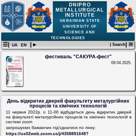
DNIPRO
METALLURGICAL
INSTITUTE
UKRAINIAN STATE
UNIVERSITY OF
SCIENCE AND
TECHNOLOGIES
☰|
| ▸
| ※
| Search
UA
EN
фестиваль "САКУРА-фест"
09.04.2025.
День відкритих дверей факультету металургійних
процесів та хімічних технологій
11 червня 2022р. о 11-00 відбудеться день відкритих дверей
на факультеті металургійних процесів та хімічних технологій в
системі zoom
запрошуємо бажаючих під'єднатися по лінку:
https://us02web.zoom.us/j/4358891648?