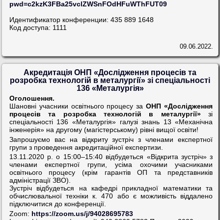
pwd=c2kzK3FBa25vclZWSnFOdHFuWThFUT09
Идентификатор конференции: 435 889 1648
Код доступа: 1111
09.06.2022.
Акредитація ОНП «Дослідження процесів та
розробка технологій в металургії» зі спеціальності
136 «Металургія»
Оголошення.
Шановні учасники освітнього процесу за
ОНП «Дослідження
процесів та розробка технологій в металургії»
зі
спеціальності 136 «Металургія» галузі знань 13 «Механічна
інженерія» на другому (магістерському) рівні вищої освіти!
Запрошуємо вас на відкриту зустріч з членами експертної
групи з проведення акредитаційної експертизи.
13.11.2020 р. о 15:00–15:40 відбудеться «Відкрита зустріч» з
членами експертної групи, усіма охочими учасниками
освітнього процесу (крім гарантів ОП та представників
адміністрації ЗВО).
Зустріч відбудеться на кафедрі прикладної математики та
обчислювальної техніки к. 470 або є можливість віддалено
підключитися до конференції.
Zoom:
https://zoom.us/j/94028695783