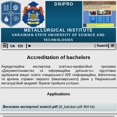
DNIPRO
METALLURGICAL INSTITUTE
UKRAINIAN STATE UNIVERSITY OF SCIENCE AND
TECHNOLOGIES
☰|
| ▸
| ※
| Search
UA
EN
Accreditation of bachelors
Акредитаційна експертиза освітньо-професійної програми
«Документознавство та інформаційна діяльність» підготовки
здобувачів вищої освіти спеціальності 029 «Інформаційна, бібліотечна
та архівна справа» першого (бакалаврського) рівня у Національній
металургійній академії України пройшла успішно.
Applications
Висновок експертної комісії.pdf
(di_bakalavr.pdf 464 kb)