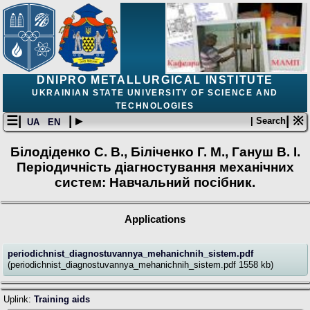
DNIPRO METALLURGICAL INSTITUTE
UKRAINIAN STATE UNIVERSITY OF SCIENCE AND
TECHNOLOGIES
☰|
| ▸
| ※
| Search
UA
EN
Білодіденко С. В., Біліченко Г. М., Гануш В. І.
Періодичність діагностування механічних
систем: Навчальний посібник.
Applications
periodichnist_diagnostuvannya_mehanichnih_sistem.pdf
(periodichnist_diagnostuvannya_mehanichnih_sistem.pdf 1558 kb)
Uplink:
Training aids