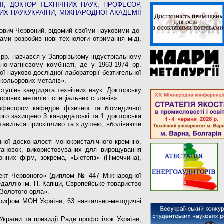
Ї, ДОКТОР ТЕХНІЧНИХ НАУК, ПРОФЕСОР,
ИХ НАУКУКРАЇНИ, МІЖНАРОДНОЇ АКАДЕМІЇ
орович Червоний, відомий своїми науковими до­
ами розробив нові технологи отримання міді,
р. навчався у Запорізькому інду­стріальному
но-магнієвому комбінаті, де у 1963-1974 рр.
 науково-дослідної лаборато­рії безтигельної
я кольорових металів».
ступінь кандидата технічних наук. Докторську
ьорових металів і спеціальних сплавів».
рофесором кафедри фізичної та біомедичної
ного захищено 3 кандидатські та 1 докторська
ставиться прискіп­ливо та з душею, вболіваючи
чної досконалості монокристалічного кремнію,
тановок, викорис­товуваних для вирощування
онних фірм, зокрема, «Біетепз» (Німеччина),
фект Червоного» (диплом № 447 Між­народної
едаллю ім. П. Капіци, Євро­пейське товариство
«Золотого орла».
 грифом МОН України, 63 навчаль­но-методичні
країни та президії Ради профспі­лок України,