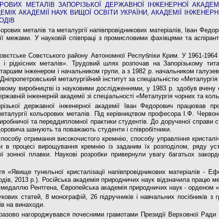
РОВИХ МЕТАЛІВ ЗАПОРІЗЬКОЇ ДЕРЖАВНОЇ ІНЖЕНЕРНОЇ АКАДЕМІ
ЕМІК АКАДЕМІЇ НАУК ВИЩОЇ ОСВІТИ УКРАЇНИ, АКАДЕМІЇ ІНЖЕНЕРН
ОДІВ
ьорових металів та металургії напівпро­відникових матеріалів, Іван Фед
 її межами. У науковій співпраці з промисловими фахівцями та аспірант
овєтське Совєтського району Автономної Республіки Крим. У 1961-1964 р
 і рідкісних металів». Трудовий шлях розпочав на Запорізькому тита
аршим інженером і начальником групи, а з 1982 р. начальником галузевої
ив Дніпропетровський металургійний інститут за спеціальністю «Металургі
вому виробництві із науковими дослідженнями, у 1983 р. здобув вчену 
державній інженерній академії зі спеці­альності «Металургія чорних та кол
різь­кої державної інженерної академії Іван Федорович працював п
металургії кольорових металів. Під керівництвом професора І.Ф. Черво
 виробничої та переддипломної практики студентів. До дорученої справи 
доровича шанують та поважа­ють студенти і співробітники.
способу отримання високочистого кремнію, спосо­бу управління кристалі
и в процесі вирощування кремнію із заданим їх розподілом, ряду ус
ї зонної плавки. Наукові розробки привернули увагу багатьох закорд
тя «Явище тунельної кристалізації напівпровідникових матеріалів - Е
аходів, 2013 р.). Російська академія природничих наук відзначила працю м
- медаллю Рентгена, Європейська ака­демія природничих наук - орденом 
о­вих статей, 8 монографій, 26 підручників і навчаль­них посібників з
тів на винаходи.
ра­зово нагороджувався почесними грамотами Прези­дії Верховної Ради У