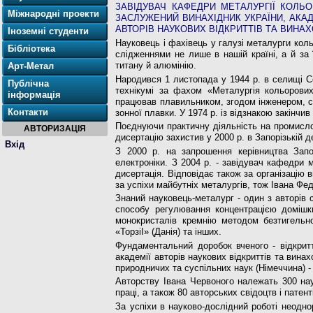
ЗАВІДУВАЧ КАФЕДРИ МЕТАЛУРГІЇ КОЛЬО
Міжнародні проекти
ЗАСЛУЖЕНИЙ ВИНАХІДНИК УКРАЇНИ, АКАД
АВТОРІВ НАУКОВИХ ВІДКРИТТІВ ТА ВИНАХ
Іноземні студенти
Науковець і фахівець у галузі металурги ко­л
Бібліотека
слідженнями не лише в нашій країні, а й за
титану й алюмінію.
Арт-Метал
Народився 1 листопада у 1944 р. в селищі С
Публічна
технікумі за фахом «Металургія кольоро­вих
інформація
працював плавильником, згодом інженером, ст
Контакти
зонної плавки. У 1974 р. із відзнакою закінч
Поєднуючи практичну діяльність на промисло­
АВТОРИЗАЦІЯ
дисертацію захистив у 2000 р. в За­порізькій 
Вхід
З 2000 р. на запрошення керівництва Запо
електроніки. З 2004 р. - завідувач кафедри 
дисертація. Відповідає також за ор­ганізацію
за успіхи майбутніх ме­талургів, тож Івана Фе
Знаний науковець-металург - один з авторів 
способу регулювання концент­рацією домішк
монокристалів крем­нію методом безтигельно
«ТорзіІ» (Да­нія) та інших.
Фундаментальний доробок вченого - відкрит
академії авторів наукових відкриттів та ви­н
природничих та суспільних наук (Німеччина) 
Авторству Івана Червоного належать 300 наук
праці, а також 80 авторських свідоцтв і патен
За успіхи в науково-дослідний роботі неодно