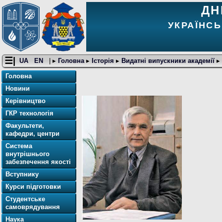
ДН
УКРАЇНСЬ
☰|
UA
EN
| ▸
Головна
▸
Історія
▸
Видатні випускники академії
▸
Головна
Новини
Керівництво
ГКР технологія
Факультети,
кафедри, центри
Система
внутрішнього
забезпечення якості
Вступнику
Курси підготовки
Студентське
самоврядування
Наука