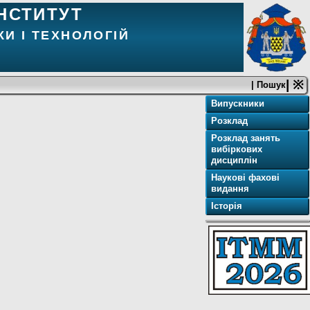
НСТИТУТ
И І ТЕХНОЛОГІЙ
| ※
| Пошук
Випускники
Розклад
Розклад занять
вибіркових
дисциплін
Наукові фахові
видання
Історія