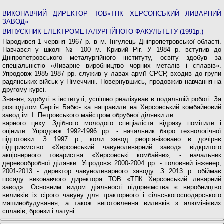
ВИКОНАВЧИЙ ДИРЕКТОР ТОВ«ТПК ХЕРСОНСЬКИЙ ЛИВАРНИЙ
ЗАВОД»
ВИПУСКНИК ЕЛЕКТРОМЕТАЛУРГІЙНОГО ФАКУЛЬТЕТУ (1991р.)
Народився 1 червня 1967 р. в м. Інгулець Дніпро­петровської області.
Навчався у школі № 100 м. Кри­вий Ріг. У 1984 р. вступив до
Дніпропетровського металургійного інституту, освіту здобув за
спеціаль­ністю «Ливарне виробництво чорних металів і спла­вів».
Упродовж 1985-1987 рр. служив у лавах армії СРСР, входив до групи
радянських військ у Німеччи­ні. Повернувшись, продовжив навчання на
другому курсі.
Знання, здобуті в інституті, успішно реалізував в подальшій роботі. За
розподілом Сергія Бабю- ка направили на Херсонський комбайновий
завод ім. І. Петровського майстром обрубної ділянки ли­
варного цеху. Здібного молодого спеціаліста відра­зу помітили і
оцінили. Упродовж 1992-1996 рр. - на­чальник бюро технологічної
підготовки. З 1997 р., коли завод реорганізовано в дочірнє
підприємство «Херсонський чавуноливарний завод» відкритого
акціонерного товариства «Херсонські комбайни», - начальник
деревообробної ділянки. Упродовж 2000-2004 рр. - головний інженер,
2001-2013 - ди­ректор чавуноливарного заводу. З 2013 р. обіймає
посаду виконавчого директора ТОВ «ТПК Херсон­ський ливарний
завод». Основним видом діяльності підприємства є виробництво
виливків із сірого чаву­ну для тракторного і сільськогосподарського
маши­нобудування, а також виготовлення виливків з алю­мінієвих
сплавів, бронзи і латуні.