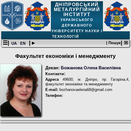
ДНІПРОВСЬКИЙ
МЕТАЛУРГІЙНИЙ
ІНСТИТУТ
УКРАЇНСЬКОГО
ДЕРЖАВНОГО
УНІВЕРСИТЕТУ НАУКИ І
ТЕХНОЛОГІЙ
☰|
| ▸
| ※
| Пошук
UA
EN
Факультет економіки і менеджменту
Декан:
Божанова Олена Василівна
Контакти:
Адреса
49600, м. Дніпро, пр. Гагаріна,4,
факультет економіки та менеджменту
E-mail:
bozhanovaelena68@gmail.com
Телефон: