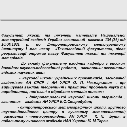
Факультет якості та інженерії матеріалів
Національної
металургійної академії України заснований наказом 134 (36) від
10.04.1931 р. по Дніпропетровському металургійному
інституту і мав назву «Технологічний факультет», після
реорганізвції отримав назву Факультет якості та інженерії
матеріалів.
До складу факультету входять кафедри з високим
досвідом науково-педагогічної роботи, засновники всесвітньо
відомих наукових шкіл:
- наукової школи українських прокатників, заснованої
академіком АН СРСР і АН УРСР О. П. Чекмарьовим , що
вирішувала важливі теоретичні і практичні проблеми науки та
виробництва, пов'язані з обробкою металів тиском;
- дніпропетровської наукової школи термістів ,
засновник - академік АН УРСР К.Ф.Стародубов;
- дніпропетровської металографічної школи, крупного
науково-дослідного центру в сучасному металознавстві;
засновник - член-кореспондент АН УРСР К. П. Бунін, в
подальшому очолював академік НАН України Ю.М.Таран.