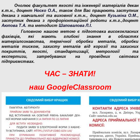
Очолює
факультет якості та інженерії матеріалів
декан
к.т.н., доцент
Носко О.А
., також для Вас працюють заступник
декана з навчальної та виховної к.т.н., доцент
Кузьміна О.М
.,
заступник декана з профорієнтаційної роботи к.т.г.,доцент
Аюпова Т.А.
та методист
Шаповалова Л.І.
Головною нашою метою є підготовка висококласних
фахівців, які мають глибокі знання в областях
матеріалознавства, термічної обробки металів, обробки
металів тиском, захисту металів від корозії та захисних
покриттів, якості, стандартизації, метрології та
експертизи, затребуваних на провідних світових
підприємствах.
ЧАС – ЗНАТИ!
наш GoogleClassroom