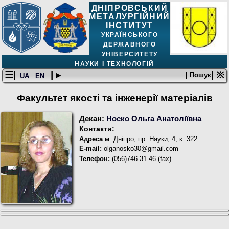
ДНІПРОВСЬКИЙ
МЕТАЛУРГІЙНИЙ
ІНСТИТУТ
УКРАЇНСЬКОГО
ДЕРЖАВНОГО
УНІВЕРСИТЕТУ
НАУКИ І ТЕХНОЛОГІЙ
☰|
| ▸
| ※
| Пошук
UA
EN
Факультет якості та інженерії матеріалів
Декан:
Носко Ольга Анатоліївна
Контакти:
Адреса
м. Дніпро, пр. Науки, 4, к. 322
E-mail:
olganosko30@gmail.com
Телефон:
(056)746-31-46 (fax)