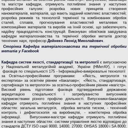
та магістри кафедри, отримують поглиблені знання у наступних
професійних галузях: розробка нових принципів створення
наноматеріалів, матеріалів, що мають заданий комплекс властивостей;
розробка режимів та технологій термічної та комбінованих обробок
сталей, сплавів, прогнозування властивостей металевих та
композиційних матеріалів та виробів на їхній основі, що забезпечують
надійну працездатність конструкцій. Виконувач обов'язків завідувача
кафедри матеріалознавства та термічної обробки металів доктор
технічних наук, професор
Дейнеко Леонід Миколайович
.
Сторінка Кафедра матеріалознавства та термічної обробки
металів у Facebook
Кафедра систем якості, стандартизації та метрології
є випускаючою
у Національній металургійній академії, України (НМетАУ), і готує
фахівців по спеціальності 175 - Інформаційно-вимірювальні технології
за Освітньо-професійними програмами: «Якість, метрологія та
експертиза» за освітнім рівнем «бакалавр»; «Якість, стандартизація,
сертифікація та метрологія» за освітньо-професійним рівнем «магістр».
Високий рівень підготовки фахівців підтверджений державною
акредитацією спеціальності і затребуваністю випускників
підприємствами різного профілю діяльності. Випускники-бакалаври
кафедри отримують поглиблені знання в наступних професійних
областях: загальна металургія, обробка металів тиском, - технічний
контроль і дефектоскопія на виробництві, - комп'ютерна обробка
інформації. Випускники-магістри кафедри отримують поглиблені
знання в наступних областях: системи управління якістю відповідно до
стандартів ДСТУ ISO серії 9000, 14000, 27000; OHSAS 18000 і SA 8000;