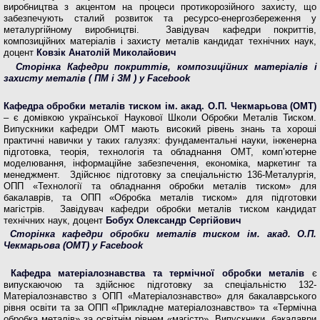
виробництва з акцентом на процеси протикорозійного захисту, що
забезпечують сталий розвиток та ресурсо-енергозбереження у
металургійному виробництві. Завідувач кафедри покриттів,
композиційних матеріалів і захисту металів кандидат технічних наук,
доцент
Ковзік Анатолій Миколайович
Сторінка Кафедри покриттів, композиційних матеріалів і
захисту металів ( ПМ і ЗМ ) у Facebook
Кафедра обробки металів тиском ім. акад. О.П. Чекмарьова (ОМТ)
– є домівкою української Наукової Школи Обробки Металів Тиском.
Випускники кафедри ОМТ мають високий рівень знань та хороші
практичні навички у таких галузях: фундаментальні науки, інженерна
підготовка, теорія, технологія та обладнання ОМТ, комп’ютерне
моделювання, інформаційне забезпечення, економіка, маркетинг та
менеджмент. Здійснює підготовку за спеціальністю 136-Металургія,
ОПП «Технології та обладнання обробки металів тиском» для
бакалаврів, та ОПП «Обробка металів тиском» для підготовки
магістрів. Завідувач кафедри обробки металів тиском кандидат
технічних наук, доцент
Бобух Олександр Сергійович
Сторінка
кафедри обробки металів тиском ім. акад. О.П.
Чекмарьова (ОМТ)
у Facebook
Кафедра матеріалознавства та термічної обробки металів
є
випускаючою та здійснює підготовку за спеціальністю 132-
Матеріалознавство з ОПП «Матеріалознавство» для бакалаврського
рівня освіти та за ОПП «Прикладне матеріалознавство» та «Термічна
обробка металів» за освітнім рівнем «магістр». Випускники, бакалаври