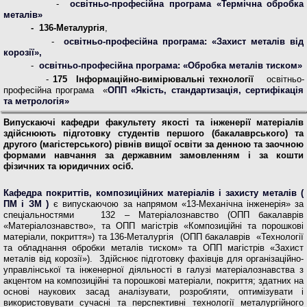
-
освітньо-професійна програма «Термічна обробка
металів»
- 136-Металургія
,
-
освітньо-професійна програма: «Захист металів від
корозії»,
-
освітньо-професійна програма: «Обробка металів тиском»
-
175 Інформаційно-вимірювальні технології
освітньо-
професійна програма «
ОПП «Якість, стандартизація, сертифікація
та метрологія»
Випускаючі кафедри факультету якості та інженерії матеріалів
здійснюють підготовку студентів першого (бакалаврського) та
другого (магістерського) рівнів вищої освіти за денною та заочною
формами навчання за державним замовленням і за кошти
фізичних та юридичних осіб.
Кафедра покриттів, композиційних матеріалів і захисту металів (
ПМ і ЗМ )
є випускаючою за напрямом «13-Механічна інженерія» за
спеціальностями 132 – Матеріалознавство (ОПП бакалаврів
«Матеріалознавство», та ОПП магістрів «Композиційні та порошкові
матеріали, покриття») та 136-Металургія (ОПП бакалаврів «Технології
та обладнання обробки металів тиском» та ОПП магістрів «Захист
металів від корозії»). Здійснює підготовку фахівців для організаційно-
управлінської та інженерної діяльності в галузі матеріалознавства з
акцентом на композиційні та порошкові матеріали, покриття; здатних на
основі наукових засад аналізувати, розробляти, оптимізувати і
використовувати сучасні та перспективні технології металургійного