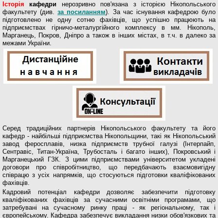
Історія
кафедри
нерозривно пов'язана з історією Нікопольського
факультету (див.
за посиланням
). За час існування кафедрою було
підготовлено не одну сотню фахівців, що успішно працюють на
підприємствах гірничо-металургійного комплексу в мм. Нікополь,
Марганець, Покров, Дніпро а також в інших містах, в т.ч. в далеко за
межами України.
Серед традиційних партнерів Нікопольського факультету та його
кафедр - найбільші підприємства Нікопольщини, такі як Нікопольський
завод феросплавів, низка підприємств трубної галузі (Інтерпайп,
Сентравіс, Титан-Україна, Трубосталь і багато інших), Покровський і
Марганецький ГЗК. З цими підприємствами університетом укладені
договори про співробітництво, що передбачають взаємовигідну
співрацю з усіх напрямків, що стосуються підготовки кваліфікованих
фахівців.
Кадровий потенціал кафедри дозволяє забезпечити підготовку
кваліфікованих фахівців за сучасними освітніми програмами, що
затребувані на сучасному ринку праці - як регіональному, так і
європейському. Кафедра забезпечує викладання низки обов'язкових та