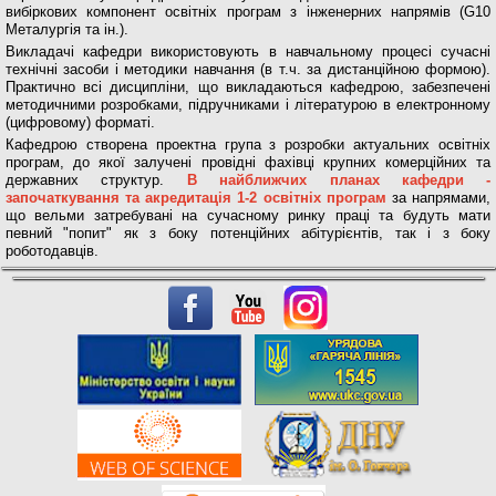
вибіркових компонент освітніх програм з інженерних напрямів (G10
Металургія та ін.).
Викладачі кафедри використовують в навчальному процесі сучасні
технічні засоби і методики навчання (в т.ч. за дистанційною формою).
Практично всі дисципліни, що викладаються кафедрою, забезпечені
методичними розробками, підручниками і літературою в електронному
(цифровому) форматі.
Кафедрою створена проектна група з розробки актуальних освітніх
програм, до якої залучені провідні фахівці крупних комерційних та
державних структур.
В найближчих планах кафедри -
започаткування та акредитація 1-2 освітніх програм
за напрямами,
що вельми затребувані на сучасному ринку праці та будуть мати
певний "попит" як з боку потенційних абітурієнтів, так і з боку
роботодавців.