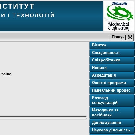
НСТИТУТ
И І ТЕХНОЛОГІЙ
| ※
| Пошук
Візитка
Спеціальності
Співробітники
Новини
країна
Акредитація
Освітнi програми
Навчальний процес
Розклад
консультацій
Методички та
посібники
Дипломування
Наукова діяльність