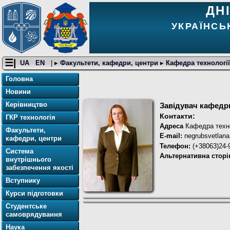
ДН
УКРАЇНСЬ
☰|
UA
EN
| ▸
Факультети, кафедри, центри
▸
Кафедра технологі
Головна
Новини
Керівництво
Завідувач кафедр
Контакти:
ГКР технологія
Адреса
Кафедра техно
Факультети,
E-mail:
negrubsvetlan
кафедри, центри
Телефон:
(+38063)24-
Система
Альтернативна сторі
внутрішнього
забезпечення якості
Вступнику
Курси підготовки
Студентське
самоврядування
Наука