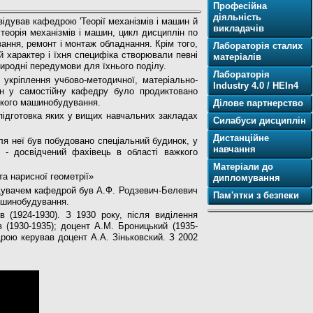
Професійна
діяльність
ідував кафедрою 'Теорії механізмів і машин й
викладачів
теорія механізмів і машин, цикл дисциплін по
вання, ремонт і монтаж обладнання. Крім того,
Лабораторія сталих
 характер і їхня специфіка створювали певні
матеріалів
риродні передумови для їхнього поділу.
Лабораторія
 укріплення учбово-методичної, матеріально-
Industry 4.0 / HEIn4
лін у самостійну кафедру було продиктовано
жкого машинобудування.
Ділове партнерство
підготовка яких у вищих навчальних закладах
Силабуси дисциплін
Дистанційне
ля неї був побудовано спеціальний будинок, у
навчання
 - досвідчений фахівець в області важкого
Матеріали до
а нарисної геометрії»
дипломування
ідувачем кафедрой був А.Ф. Родзевич-Белевич
Пам'ятки з безпеки
машинобудування.
в (1924-1930). З 1930 року, після виділення
 (1930-1935); доцент А.М. Броницький (1935-
дрою керував доцент А.А. Зіньковский. З 2002