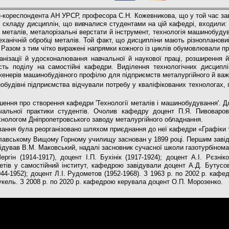
ен-кореспондента АН УРСР, професора С.Н. Кожевникова, що у той час зав
о складу дисциплін, що вивчалися студентами на цій кафедрі, входили: 
 металів, металорізальні верстати й інструмент, технологія машинобуду
ханічній обробці металів. Той факт, що дисципліни мають різноплановий
 Разом з тим чітко виражені напрямки кожного із циклів обумовлювали п
ізації й удосконалювання навчальної й наукової праці, розширення й
ність поділу на самостійні кафедри. Виділення технологічних дисцип
інженерів машинобудівного профілю для підприємств металургійного й ва
обудівні підприємства відчували потребу у кваліфікованих технологах, 
ішення про створення кафедри 'Технології металів і машинобудування'. Д
альної практики студентів. Очолив кафедру доцент П.Я. Пивоваров
нологом Дніпропетровського заводу металургійного обладнання.
ання була реорганізовано шляхом приєднання до неї кафедри «Графіки т
славському Вищому Горному училищу заснован у 1899 році. Першим зав
завідував В.М. Маковський, надалі засновник сучасної школи газотурбіно
гін (1914-1917), доцент І.П. Бухінік (1917-1924); доцент А.І. Рєзніко
тетів у самостійний інститут, кафедрою завідували доцент А.Д. Бутусов
44-1952); доцент Л.І. Рудометов (1952-1968). З 1963 р. по 2002 р. кафе
укель. З 2008 р. по 2020 р. кафедрою керувала доцент О.П. Морозенко.