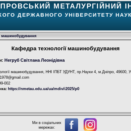
ІПРОВСЬКИЙ МЕТАЛУРГІЙНИЙ І
КОГО ДЕРЖАВНОГО УНІВЕРСИТЕТУ НАУК
ї машинобудування
Кафедра технології машинобудування
и:
Негруб Світлана Леонідівна
логії машинобудування, ННІ ІПБТ УДУНТ, пр.Науки 4, м.Дніпро, 49600, У
a1978@gmail.com
99-002
нка:
https://nmetau.edu.ua/ua/mdiv/i2025/p0
Ми в соціальних
мережах: