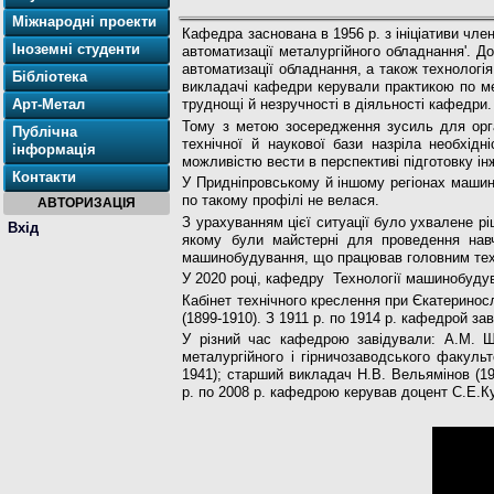
Міжнародні проекти
Кафедра заснована в 1956 р. з ініціативи чл
Іноземні студенти
автоматизації металургійного обладнання'. Д
автоматизації обладнання, а також технологія
Бібліотека
викладачі кафедри керували практикою по ме
Арт-Метал
труднощі й незручності в діяльності кафедри.
Тому з метою зосередження зусиль для орган
Публічна
технічної й наукової бази назріла необхід
інформація
можливістю вести в перспективі підготовку 
Контакти
У Придніпровському й іншому регіонах машин
по такому профілі не велася.
АВТОРИЗАЦІЯ
З урахуванням цієї ситуації було ухвалене р
Вхід
якому були майстерні для проведення навч
машинобудування, що працював головним тех
У 2020 році, кафедру Технології машинобудув
Кабінет технічного креслення при Єкатерино
(1899-1910). З 1911 р. по 1914 р. кафедрой 
У різний час кафедрою завідували: А.М. Шер
металургійного і гірничозаводського факуль
1941); старший викладач Н.В. Вельямінов (19
р. по 2008 р. кафедрою керував доцент С.Е.К