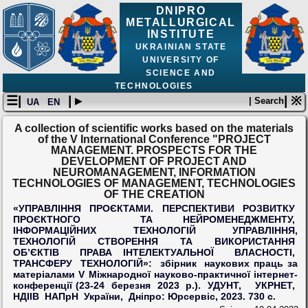
DNIPRO
METALLURGICAL
INSTITUTE
UKRAINIAN STATE
UNIVERSITY OF
SCIENCE AND
TECHNOLOGIES
☰|
| ▸
| ※
| Search
UA
EN
A collection of scientific works based on the materials
of the V International Conference "PROJECT
MANAGEMENT. PROSPECTS FOR THE
DEVELOPMENT OF PROJECT AND
NEUROMANAGEMENT, INFORMATION
TECHNOLOGIES OF MANAGEMENT, TECHNOLOGIES
OF THE CREATION
«УПРАВЛІННЯ ПРОЄКТАМИ. ПЕРСПЕКТИВИ РОЗВИТКУ
ПРОЄКТНОГО ТА НЕЙРОМЕНЕДЖМЕНТУ,
ІНФОРМАЦІЙНИХ ТЕХНОЛОГІЙ УПРАВЛІННЯ,
ТЕХНОЛОГІЙ СТВОРЕННЯ ТА ВИКОРИСТАННЯ
ОБ’ЄКТІВ ПРАВА ІНТЕЛЕКТУАЛЬНОЇ ВЛАСНОСТІ,
ТРАНСФЕРУ ТЕХНОЛОГІЙ»: збірник наукових праць за
матеріалами V Міжнародної науково-практичної інтернет-
конференції (23-24 березня 2023 р.). УДУНТ, УКРНЕТ,
НДІІВ НАПрН України, Дніпро: Юрсервіс, 2023. 730 с.