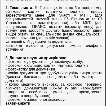
2. Текст листа:
Я, Прізвище, ім' я, по батькові, номер
облікової картки платника податків, прошу
зареєструвати мене для участі у МТНК (для
спеціальностей галузей знань 05 Економіка та 07
Управління та адміністрування) або МКТ (для
спеціальності ПРАВО, вказати іноземну мову) для
вступу для здобуття другого (магістерського) рівня
вищої освіти за спеціальністю (назва спеціальності),
форма навчання (денна або заочна).
Фотокопії моїх документів додаються.
Контактні телефони (актуальні номера телефонів
вступника)
3. До листа всупник прикріплює:
- фотокопію документа, що посвідчує особу;
- фотокопію облікової картки платника податків;
- фотокартку для документів;
- копію документа про здобутий ступінь вищої освіти
(диплом бакалавра, спеціаліста або магістра с
додатком)
- копію медичного висновку за формою первинної
облікової документації 086-3/о (у разі необхідності
створення особливих умов для проходження
вступного випробування).
- фотокопію заповненої власноруч
заяви-анкети