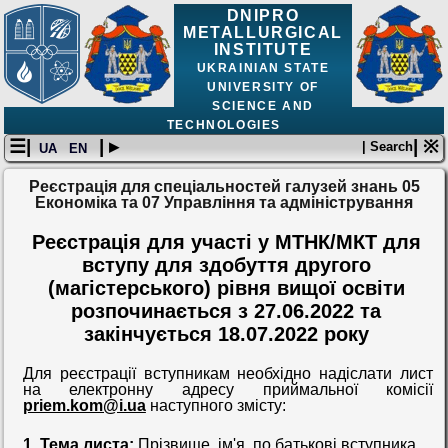
DNIPRO
METALLURGICAL
INSTITUTE
UKRAINIAN STATE
UNIVERSITY OF
SCIENCE AND
TECHNOLOGIES
☰|
| ▸
| ※
| Search
UA
EN
Реєстрація для спеціальностей галузей знань 05
Економіка та 07 Управління та адміністрування
Реєстрація для участі у МТНК/МКТ для
вступу для здобуття другого
(магістерського) рівня вищої освіти
розпочинається з 27.06.2022 та
закінчується 18.07.2022 року
Для реєстрації вступникам необхідно надіслати лист
на електронну адресу приймальної комісії
priem.kom@i.ua
наступного змісту:
1. Тема листа:
Прізвище, ім'я, по батькові вступника