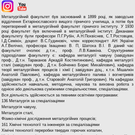
Металургійний факультет був заснований в 1899 році, як заводське
відділення Ектарінославского вищого гірничого училища, а потім був
перетворений в металургійний факультет гірничого інституту. У 1930
році факультет був включений в металургійний інститут. Деканами
факультету були професори П.Г.Рубін, А.Н.Похвіснев, С.Т.Ростовцев,
І.Д.Семікін, доцент В.С.Гудиновіч, член корреспонднгт АН України
А.Г.Велічко, професора Іващенко В. П, Шатоха В.І. В даний час
факультет очолює д.т.н., проф. Л.В.Камкіна. Структурними
підрозділами факультету є: кафедра металургії чавуну (завідувач
проф., Д.т.н. Тараканов Аркадій Костянтинович), кафедра металургії
сталі (завідувач проф., Д.т.н. Бойченко Борис Михайлович), кафедра
теорії металургійних процесів і хімії ( завідувач доц., к.т.н. Мішалкін
Анатолій Павлович), кафедра металургійного палива і вогнетривів
(завідувач проф., д.т.н. Старовойт Анатолій Григорович). На кафедрах
здійснюється навчальна, методична, наукова та виховна робота з
однією або декількома суміжними спеціальностями, спеціалізаціями.
Вся діяльність здійснюється за певними освітніми програмами:
136 Металургія за спеціалізаціями
Металургія чавуну,
Металургія сталі,
Фізико-хімічні дослідження металургійних процесів;
161 Хімічні технології та інженерія за спеціалізаціями
Хімічні технології переробки твердих горючих копалин,