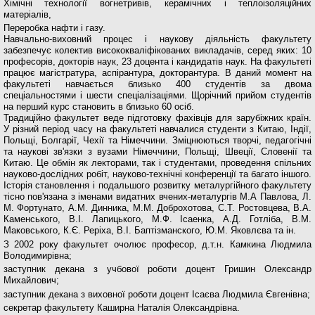
Хімічні технології вогнетривів, керамічних і теплоізоляційних
матеріалів,
Переробка нафти і газу.
Навчально-виховний процес і наукову діяльність факультету
забезпечує колектив висококваліфікованих викладачів, серед яких: 10
професорів, докторів наук, 23 доцента і кандидатів наук. На факультеті
працює магістратура, аспірантура, докторантура. В даний момент на
факультеті навчається близько 400 студентів за двома
спеціальностями і шести спеціалізаціями. Щорічний прийом студентів
на перший курс становить в близько 60 осіб.
Традиційно факультет веде підготовку фахівців для зарубіжних країн.
У різний період часу на факультеті навчалися студенти з Китаю, Індії,
Польщі, Болгарії, Чехії та Німеччини. Зміцнюються творчі, педагогічні
та наукові зв'язки з вузами Німеччини, Польщі, Швеції, Словенії та
Китаю. Це обмін як лекторами, так і студентами, проведення спільних
науково-дослідних робіт, науково-технічні конференції та багато іншого.
Історія становлення і подальшого розвитку металургійного факультету
тісно пов'язана з іменами видатних вчених-металургів М.А Павлова, Л.
М. Фортунато, А.М. Динника, М.М. Доброхотова, С.Т. Ростовцева, В.А.
Каменського, В.І. Лапицького, М.Ф. Ісаенка, А.Д. Готліба, В.М.
Маковського, К.Є. Реріха, В.І. Баптізманского, Ю.М. Яковлєва та ін.
З 2002 року факультет очолює професор, д.т.н. Камкина Людмила
Володимирівна;
заступник декана з учбової роботи доцент Гришин Олександр
Михайлович;
заступник декана з виховної роботи доцент Ісаєва Людмила Євгенівна;
секретар факультету Каширна Наталія Олександрівна.