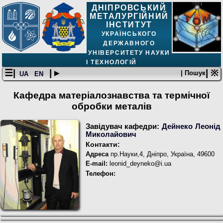
ДНІПРОВСЬКИЙ
МЕТАЛУРГІЙНИЙ
ІНСТИТУТ
УКРАЇНСЬКОГО
ДЕРЖАВНОГО
УНІВЕРСИТЕТУ НАУКИ
І ТЕХНОЛОГІЙ
☰|
| ▸
| ※
| Пошук
UA
EN
Кафедра матеріалознавства та термічної
обробки металів
Завідувач кафедри:
Дейнеко Леонід
Миколайович
Контакти:
Адреса
пр.Науки,4, Дніпро, Україна, 49600
E-mail:
leonid_deyneko@i.ua
Телефон: