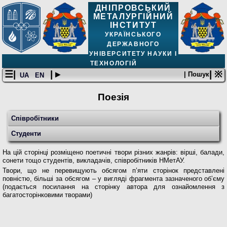
ДНІПРОВСЬКИЙ
МЕТАЛУРГІЙНИЙ
ІНСТИТУТ
УКРАЇНСЬКОГО
ДЕРЖАВНОГО
УНІВЕРСИТЕТУ НАУКИ І
ТЕХНОЛОГІЙ
☰|
| ▸
| ※
| Пошук
UA
EN
Поезія
Співробітники
Студенти
На цій сторінці розміщено поетичні твори різних жанрів: вірші, балади,
сонети тощо студентів, викладачів, співробітників НМетАУ.
Твори, що не перевищують обсягом п’яти сторінок представлені
повністю, більші за обсягом – у вигляді фрагмента зазначеного об’єму
(подається посилання на сторінку автора для ознайомлення з
багатосторінковими творами)