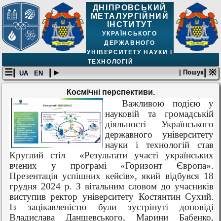
ДНІПРОВСЬКИЙ
МЕТАЛУРГІЙНИЙ
ІНСТИТУТ
УКРАЇНСЬКОГО
ДЕРЖАВНОГО
УНІВЕРСИТЕТУ НАУКИ І
ТЕХНОЛОГІЙ
☰|
| ▸
| ※
| Пошук
UA
EN
Космічні перспективи.
Важливою подією у
науковій та громадській
діяльності Українського
державного університету
науки і технологій став
Круглий стіл
«Результати участі українських
вчених у програмі «Горизонт Європа».
Презентація успішних кейсів», який відбувся 18
грудня 2024 р. З вітальним словом до учасників
виступив ректор університету Костянтин Сухий.
Із зацікавленістю були зустрінуті доповіді
Владислава Даншевського, Марини Бабенко,