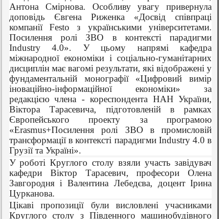
Антона Смірнова. Особливу увагу привернула
доповідь Євгена Риженка «Досвід співпраці
компанії Festo з українськими університетами.
Посилення ролі ЗВО в контексті парадигми
Industry 4.0». У цьому напрямі кафедра
міжнародної економіки і соціально-гуманітарних
дисциплін має вагомі результати, які відображені у
фундаментальній монографії «Цифровий вимір
іноваційно-інформаційної економіки» за
редакцією члена - кореспондента НАН України,
Віктора Тарасевича, підготовленій в рамках
Європейського проекту за програмою
«Erasmus+Посилення ролi ЗВО в промисловій
трансформації в контексті парадигми Industry 4.0 в
Грузії та Україні».
У роботі Круглого столу взяли участь завідувач
кафедри Віктор Тарасевич, професори Олена
Завгородня і Валентина Лебедєва, доцент Ірина
Цурканова.
Цікаві пропозиції були висловлені учасниками
Круглого столу з Південного машинобудівного