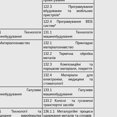
проектування*
122.3 Програмування
вбудованих та мобільних
пристроїв*
122.4 Програмування ВЕБ
систем*
1.1 Технологія
131.1 Технологія
инобудування
машинобудування
Матеріалознавство
132.1 Прикладне
матеріалознавство
132.2 Термічна обробка
металів
132.3 Композиційні та
порошкові матеріали, покриття
132.4 Матеріали для
електроніки, медицини та
стоматології
33 Галузеве
133.1 Галузеве
инобудування
машинобудування
133.2 Колісні та гусеничні
транспортні засоби
6.1 Технології та
136.1.1 Металургійні процеси
аднання виробництва
одержання металів та сплавів