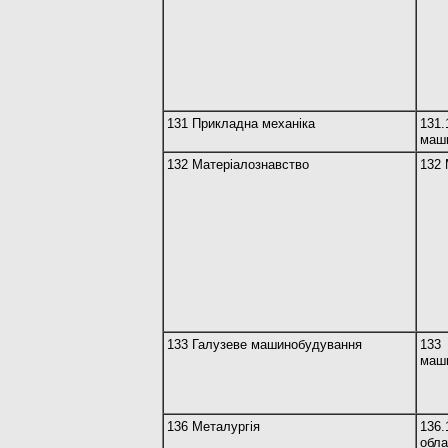
131 Прикладна механіка
13
маш
132 Матеріалознавство
132 
133 Галузеве машинобудування
1
маш
136 Металургія
13
обл