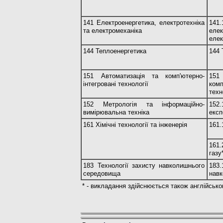
141 Електроенергетика, електротехніка
141
та електромеханіка
ел
елек
144 Теплоенергетика
144 
151 Автоматизація та комп'ютерно-
15
інтегровані технології
комп
техн
152 Метрологія та інформаційно-
152.
вимірювальна техніка
експ
161 Хімічні технології та інженерія
161.
161
газу
183 Технології захисту навколишнього
183
середовища
нав
* - викладання здійснюється також англійськ