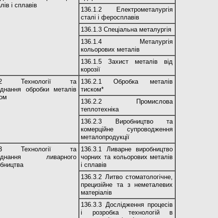
лів і сплавів
136.1.2 Електрометалургія
сталі і феросплавів
136.1.3 Спеціальна металургія
136.1.4 Металургія
кольорових металів
136.1.5 Захист металів від
корозії
6.2 Технології та
136.2.1 Обробка металів
аднання обробки металів
тиском*
ком
136.2.2 Промислова
теплотехніка
136.2.3 Виробництво та
комерційне супроводження
металопродукції
6.3 Технології та
136.3.1 Ливарне виробництво
ладнання ливарного
чорних та кольорових металів
обництва
і сплавів
136.3.2 Литво стоматологічне,
прецизійне та з неметалевих
матеріалів
136.3.3 Дослідження процесів
і розробка технологій в