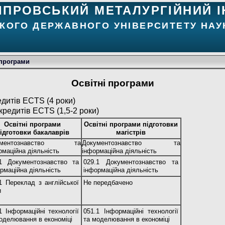
ІПРОВСЬКИЙ МЕТАЛУРГІЙНИЙ І
КОГО ДЕРЖАВНОГО УНІВЕРСИТЕТУ НАУК
 програми
Освітні програми
едитів ECTS (4 роки)
кредитів ECTS (1,5-2 роки)
Освітні програми
Освітні програми підготовки
ідготовки бакалаврів
магістрів
ументознавство та
Документознавство та
рмаційна діяльність
інформаційна діяльність
.1 Документознавство та
029.1 Документознавство та
рмаційна діяльність
інформаційна діяльність
1 Переклад з англійської
Не передбачено
и
1 Інформаційні технології
051.1 Інформаційні технології
оделювання в економіці
та моделювання в економіці