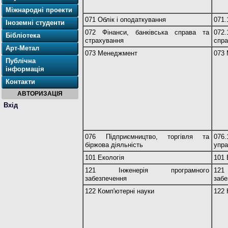
Міжнародні проекти
071 Облік і оподаткування
071.
Іноземні студенти
072 Фінанси, банківська справа та
072
Бібліотека
страхування
спра
Арт-Метал
073 Менеджмент
073
Публічна
інформація
Контакти
АВТОРИЗАЦІЯ
Вхід
076 Підприємництво, торгівля та
07
біржова діяльність
упра
101 Екологія
101 
121 Інженерія програмного
121
забезпечення
забе
122 Комп'ютерні науки
122 