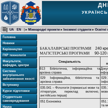
ДН
УКРАЇНСЬ
☰|
UA
EN
| ▸
Міжнародні проекти
▸
Іноземні студенти
▸
Освітні
Головна
Новини
БАКАЛАВРСЬКІ ПРОГРАМИ
240 кр
Керівництво
МАГІСТЕРСЬКІ ПРОГРАМИ
90-120 
ГКР технологія
Факультети,
Спеціальність
п
кафедри, центри
B13 Бібліотечна, інформаційна та
Док
Система
архівна справа
інфо
внутрішнього
029 Інформаційна, бібліотечна та
029
забезпечення якості
архівна справа
інфо
Вступнику
035.041 – Філологія (германські мови та
035.
Курси підготовки
літератури, переклад включно,
мов
англійська перша)
Студентське
самоврядування
051 Економіка
051.
та м
Наука