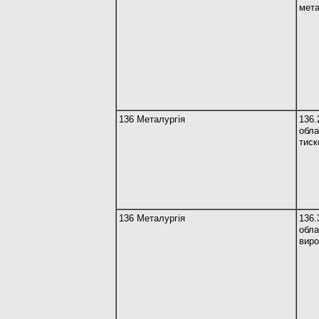
мета
136 Металургія
13
обл
тис
136 Металургія
13
об
вир