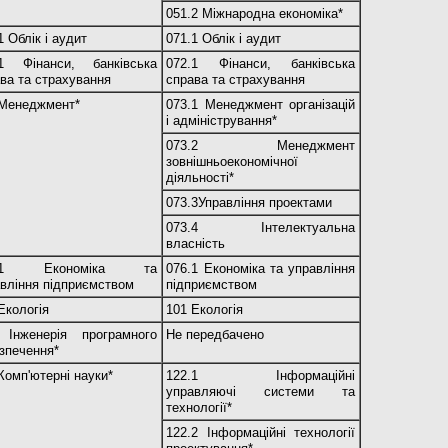
051.2 Міжнародна економіка*
1 Облік і аудит
071.1 Облік і аудит
.1 Фінанси, банківська
072.1 Фінанси, банківська
ва та страхування
справа та страхування
 Менеджмент*
073.1 Менеджмент організацій
і адміністрування*
073.2 Менеджмент
зовнішньоекономічної
діяльності*
073.3Управління проектами
073.4 Інтелектуальна
власність
6.1 Економіка та
076.1 Економіка та управління
вління підприємством
підприємством
Екологія
101 Екологія
 Інженерія програмного
Не передбачено
зпечення*
Комп'ютерні науки*
122.1 Інформаційні
управляючі системи та
технології*
122.2 Інформаційні технології