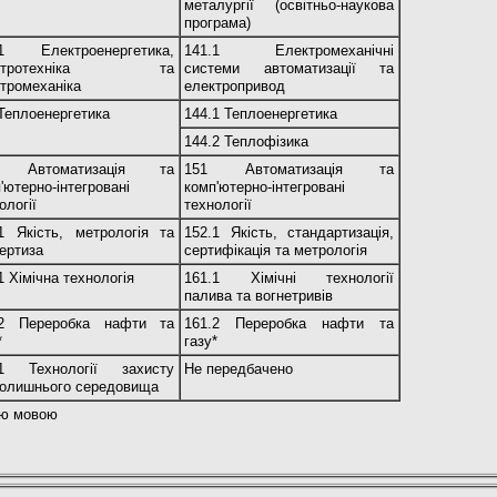
металургії (освітньо-наукова
програма)
.1 Електроенергетика,
141.1 Електромеханічні
ектротехніка та
системи автоматизації та
тромеханіка
електропривод
Теплоенергетика
144.1 Теплоенергетика
144.2 Теплофізика
1 Автоматизація та
151 Автоматизація та
'ютерно-інтегровані
комп'ютерно-інтегровані
ології
технології
1 Якість, метрологія та
152.1 Якість, стандартизація,
ертиза
сертифікація та метрологія
1 Хімічна технологія
161.1 Хімічні технології
палива та вогнетривів
.2 Переробка нафти та
161.2 Переробка нафти та
*
газу*
.1 Технології захисту
Не передбачено
колишнього середовища
ою мовою