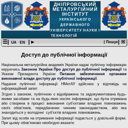
ДНІПРОВСЬКИЙ
МЕТАЛУРГІЙНИЙ
ІНСТИТУТ
УКРАЇНСЬКОГО
ДЕРЖАВНОГО
УНІВЕРСИТЕТУ НАУКИ І
ТЕХНОЛОГІЙ
☰|
| ▸
| ※
| Пошук
UA
EN
Доступ до публічної інформації
Національна металургійна академія України надає публічну інформацію
керуючись
Законом України Про доступ до публічної інформації
та
Указом Президента України
Питання забезпечення органами
виконавчої влади доступу до публічної інформації
.
Надання публічної інформації НМетАУ здійснює у відповідь на
інформаційний запит.
Згідно з законом, публічною є відображена та задокументована будь-
якими засобами та на будь-яких носіях інформація, що була отримана
або створена в процесі виконання суб’єктами владних повноважень
своїх обов’язків, передбачених чинним законодавством, або яка
знаходиться у володінні суб’єктів владних повноважень.
Запит від особи на отримання інформації подається у довільній формі.
При цьому обов’язково необхідно вказати: