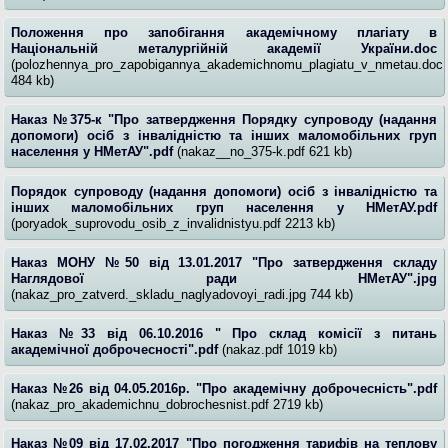
Положення про запобігання академічному плагіату в
Національній металургійній академії України.doc
(polozhennya_pro_zapobigannya_akademichnomu_plagiatu_v_nmetau.doc
484 kb)
Наказ №375-к "Про затвердження Порядку супроводу (надання
допомоги) осіб з інвалідністю та інших маломобільних груп
населення у НМетАУ".pdf
(nakaz__no_375-k.pdf 621 kb)
Порядок супроводу (надання допомоги) осіб з інвалідністю та
інших маломобільних груп населення у НМетАУ.pdf
(poryadok_suprovodu_osib_z_invalidnistyu.pdf 2213 kb)
Наказ МОНУ №50 від 13.01.2017 "Про затвердження складу
Наглядової ради НМетАУ".jpg
(nakaz_pro_zatverd._skladu_naglyadovoyi_radi.jpg 744 kb)
Наказ №33 від 06.10.2016 " Про склад комісії з питань
академічної доброчесності".pdf
(nakaz.pdf 1019 kb)
Наказ №26 від 04.05.2016р. "Про академічну доброчесність".pdf
(nakaz_pro_akademichnu_dobrochesnist.pdf 2719 kb)
Наказ №09 від 17.02.2017 "Про погодження тарифів на теплову