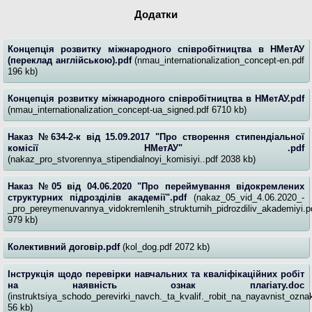
Додатки
Концепція розвитку міжнародного співробітництва в НМетАУ
(переклад англійською).pdf
(nmau_internationalization_concept-en.pdf
196 kb)
Концепція розвитку міжнародного співробітництва в НМетАУ.pdf
(nmau_internationalization_concept-ua_signed.pdf 6710 kb)
Наказ №634-2-к від 15.09.2017 "Про створення стипендіальної
комісії НМетАУ" .pdf
(nakaz_pro_stvorennya_stipendialnoyi_komisiyi..pdf 2038 kb)
Наказ №05 від 04.06.2020 "Про переймування відокремлених
структурних підрозділів академії".pdf
(nakaz_05_vid_4.06.2020_-
_pro_pereymenuvannya_vidokremlenih_strukturnih_pidrozdiliv_akademiyi.p
979 kb)
Колективний договір.pdf
(kol_dog.pdf 2072 kb)
Інструкція щодо перевірки навчальних та кваліфікаційних робіт
на наявність ознак плагіату.doc
(instruktsiya_schodo_perevirki_navch._ta_kvalif._robit_na_nayavnist_ozna
56 kb)