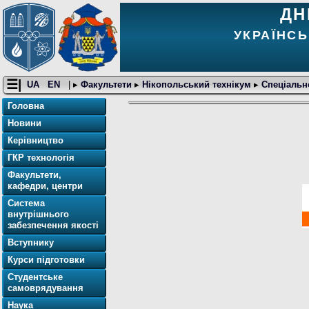
ДН
УКРАЇНСЬ
☰|
UA
EN
| ▸
Факультети
▸
Нікопольський технікум
▸
Спеціальн
Головна
Новини
Керівництво
ГКР технологія
Факультети,
кафедри, центри
Система
внутрішнього
забезпечення якості
Вступнику
Курси підготовки
Студентське
самоврядування
Наука