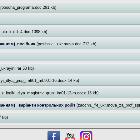
a_robocha_programa.doc 291 kb)
t_ukr_kul_t_4.doc 1098 kb)
уванням)_посібник
(posibnik__ukr.mova.doc 712 kb)
_ukrayini.rar 50 kb)
fiyi_dlya_grup_im901_mb901-16.docx 14 kb)
z_logiki_dlya_magistriv_grupi_im01-12-m.docx 13 kb)
ванням)_ варіанти контрольних робіт
(zaochn._f-t_ukr.mova_za_prof_spr
7 kb)