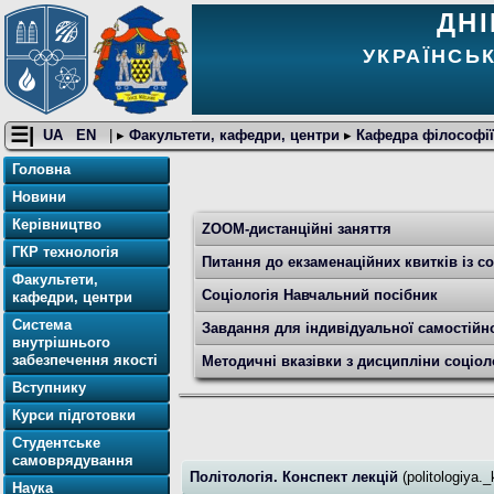
ДН
УКРАЇНСЬ
☰|
UA
EN
| ▸
Факультети, кафедри, центри
▸
Кафедра філософії 
Головна
Новини
Керівництво
ZOOM-дистанційні заняття
ГКР технологія
Питання до екзаменаційних квитків із со
Факультети,
Соціологія Навчальний посібник
кафедри, центри
Система
Завдання для індивідуальної самостійно
внутрішнього
забезпечення якості
Методичні вказівки з дисципліни соціол
Вступнику
Курси підготовки
Студентське
самоврядування
Політологія. Конспект лекцій
(politologiya.
Наука