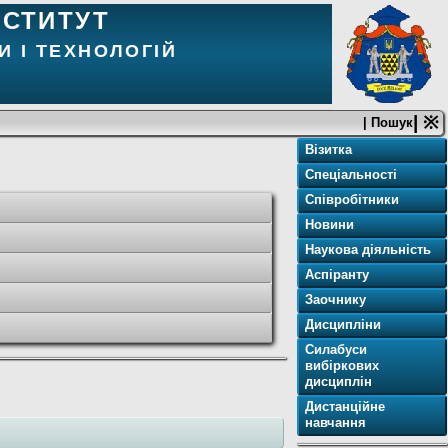
НСТИТУТ
И І ТЕХНОЛОГІЙ
| ※
| Пошук
Візитка
Спеціальності
Співробітники
Новини
Наукова діяльність
Аспіранту
Заочнику
Дисципліни
Силабуси
вибіркових
дисциплін
Дистанційне
навчання