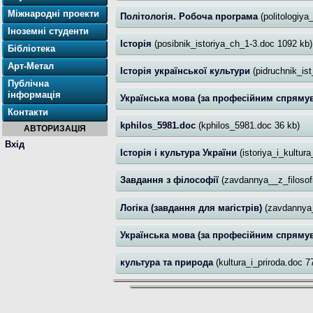
Міжнародні проекти
Політологія. Робоча програма
(politologiy
Іноземні студенти
Історія
(posibnik_istoriya_ch_1-3.doc 1092 kb)
Бібліотека
Арт-Метал
Історія української культури
(pidruchnik_is
Публічна
інформація
Українська мова (за професійним спрям
Контакти
kphilos_5981.doc
(kphilos_5981.doc 36 kb)
АВТОРИЗАЦІЯ
Вхід
Історія і культура України
(istoriya_i_kultura
Завдання з філософії
(zavdannya__z_filoso
Логіка (завдання для магістрів)
(zavdannya_
Українська мова (за професійним спряму
культура та природа
(kultura_i_priroda.doc 7